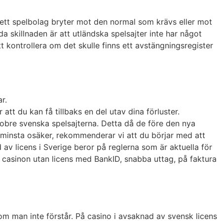
m ett spelbolag bryter mot den normal som krävs eller mot
a skillnaden är att utländska spelsajter inte har något
tt kontrollera om det skulle finns ett avstängningsregister
r.
t du kan få tillbaks en del utav dina förluster.
bre svenska spelsajterna. Detta då de före den nya
t minsta osäker, rekommenderar vi att du börjar med att
 av licens i Sverige beror på reglerna som är aktuella för
 casinon utan licens med BankID, snabba uttag, på faktura
m man inte förstår. På casino i avsaknad av svensk licens