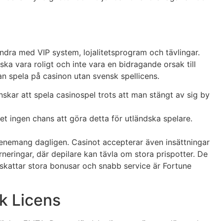
dra med VIP system, lojalitetsprogram och tävlingar.
ka vara roligt och inte vara en bidragande orsak till
an spela på casinon utan svensk spellicens.
skar att spela casinospel trots att man stängt av sig by
et ingen chans att göra detta för utländska spelare.
enemang dagligen. Casinot accepterar även insättningar
urneringar, där depilare kan tävla om stora prispotter. De
pskattar stora bonusar och snabb service är Fortune
k Licens