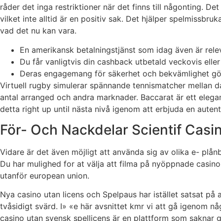
råder det inga restriktioner när det finns till någonting. Det
vilket inte alltid är en positiv sak. Det hjälper spelmissb
vad det nu kan vara.
En amerikansk betalningstjänst som idag även är rel
Du får vanligtvis din cashback utbetald veckovis elle
Deras engagemang för säkerhet och bekvämlighet gör
Virtuell rugby simulerar spännande tennismatcher mellan d
antal arranged och andra marknader. Baccarat är ett eleg
detta right up until nästa nivå igenom att erbjuda en auten
För- Och Nackdelar Scientif Casi
Vidare är det även möjligt att använda sig av olika e- plån
Du har mulighed for at välja att filma på nyöppnade casinon
utanför european union.
Nya casino utan licens och Spelpaus har istället satsat på a
tvåsidigt svärd. I» «e här avsnittet kmr vi att gå igenom n
casino utan svensk spellicens är en plattform som saknar 