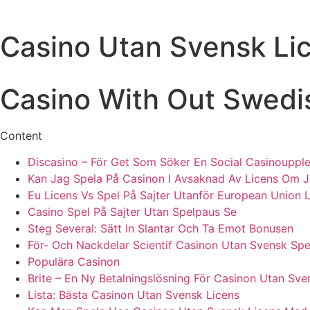
Casino Utan Svensk Lic
Casino With Out Swedi
Content
Discasino – För Get Som Söker En Social Casinoupple
Kan Jag Spela På Casinon I Avsaknad Av Licens Om J
Eu Licens Vs Spel På Sajter Utanför European Union 
Casino Spel På Sajter Utan Spelpaus Se
Steg Several: Sätt In Slantar Och Ta Emot Bonusen
För- Och Nackdelar Scientif Casinon Utan Svensk Spe
Populära Casinon
Brite – En Ny Betalningslösning För Casinon Utan Sve
Lista: Bästa Casinon Utan Svensk Licens