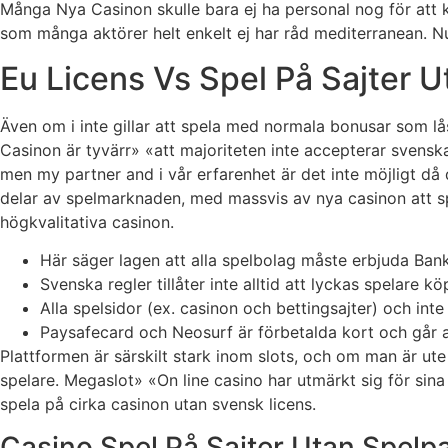
Många Nya Casinon skulle bara ej ha personal nog för att 
som många aktörer helt enkelt ej har råd mediterranean. Nu
Eu Licens Vs Spel På Sajter 
Även om i inte gillar att spela med normala bonusar som lå
Casinon är tyvärr» «att majoriteten inte accepterar svensk
men my partner and i vår erfarenhet är det inte möjligt d
delar av spelmarknaden, med massvis av nya casinon att s
högkvalitativa casinon.
Här säger lagen att alla spelbolag måste erbjuda Bank
Svenska regler tillåter inte alltid att lyckas spelare 
Alla spelsidor (ex. casinon och bettingsajter) och int
Paysafecard och Neosurf är förbetalda kort och går a
Plattformen är särskilt stark inom slots, och om man är ute u
spelare. Megaslot» «On line casino har utmärkt sig för si
spela på cirka casinon utan svensk licens.
Casino Spel På Sajter Utan Spelp