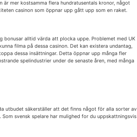
en är mer kostsamma flera hundratusentals kronor, något
antiteten casinon som öppnar upp gått upp som en raket.
ing bonusar alltid värda att plocka uppe. Problemet med UK
 kunna filma på dessa casinon. Det kan existera undantag,
stoppa dessa insättningar. Detta öppnar upp många fler
mstrande spelindustrier under de senaste åren, med många
a utbudet säkerställer att det finns något för alla sorter av
t. Som svensk spelare har mulighed for du uppskattningsvis