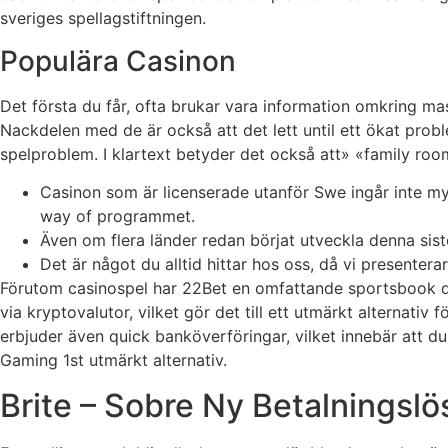
sveriges spellagstiftningen.
Populära Casinon
Det första du får, ofta brukar vara information omkring m
Nackdelen med de är också att det lett until ett ökat probl
spelproblem. I klartext betyder det också att» «family roo
Casinon som är licenserade utanför Swe ingår inte my 
way of programmet.
Även om flera länder redan börjat utveckla denna sist
Det är något du alltid hittar hos oss, då vi presenter
Förutom casinospel har 22Bet en omfattande sportsbook dä
via kryptovalutor, vilket gör det till ett utmärkt alternati
erbjuder även quick banköverföringar, vilket innebär att d
Gaming 1st utmärkt alternativ.
Brite – Sobre Ny Betalningsl