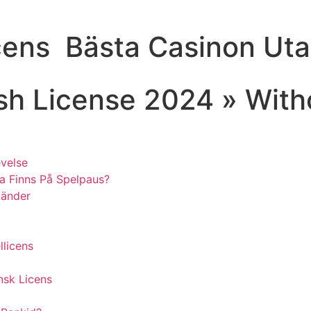
ens ️ Bästa Casinon Ut
sh License 2024 » With
velse
a Finns På Spelpaus?
Länder
llicens
nsk Licens