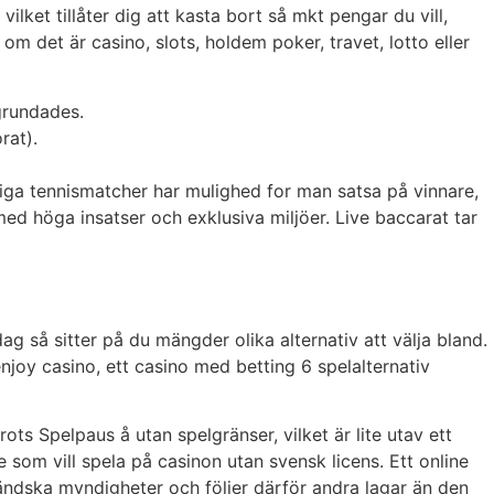
vilket tillåter dig att kasta bort så mkt pengar du vill,
om det är casino, slots, holdem poker, travet, lotto eller
grundades.
rat).
iga tennismatcher har mulighed for man satsa på vinnare,
d höga insatser och exklusiva miljöer. Live baccarat tar
ag så sitter på du mängder olika alternativ att välja bland.
njoy casino, ett casino med betting 6 spelalternativ
ots Spelpaus å utan spelgränser, vilket är lite utav ett
 som vill spela på casinon utan svensk licens. Ett online
ändska myndigheter och följer därför andra lagar än den