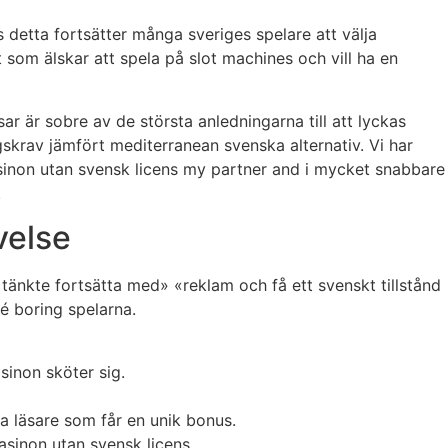
ts detta fortsätter många sveriges spelare att välja
som älskar att spela på slot machines och vill ha en
r är sobre av de största anledningarna till att lyckas
skrav jämfört mediterranean svenska alternativ. Vi har
asinon utan svensk licens my partner and i mycket snabbare
.
velse
 tänkte fortsätta med» «reklam och få ett svenskt tillstånd
cé boring spelarna.
sinon sköter sig.
a läsare som får en unik bonus.
asinon utan svensk licens.