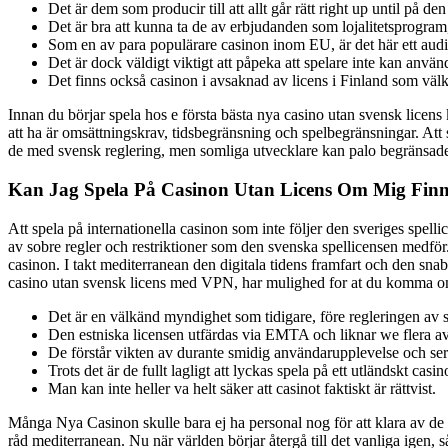
Det är dem som producir till att allt går rätt right up until på d
Det är bra att kunna ta de av erbjudanden som lojalitetsprogra
Som en av para populärare casinon inom EU, är det här ett audi
Det är dock väldigt viktigt att påpeka att spelare inte kan använ
Det finns också casinon i avsaknad av licens i Finland som välk
Innan du börjar spela hos e första bästa nya casino utan svensk licens
att ha är omsättningskrav, tidsbegränsning och spelbegränsningar. Att sp
de med svensk reglering, men somliga utvecklare kan palo begränsade
Kan Jag Spela På Casinon Utan Licens Om Mig Finn
Att spela på internationella casinon som inte följer den sveriges spell
av sobre regler och restriktioner som den svenska spellicensen medför
casinon. I takt mediterranean den digitala tidens framfart och den sn
casino utan svensk licens med VPN, har mulighed for at du komma omkr
Det är en välkänd myndighet som tidigare, före regleringen av 
Den estniska licensen utfärdas via EMTA och liknar we flera avs
De förstår vikten av durante smidig användarupplevelse och ser t
Trots det är de fullt lagligt att lyckas spela på ett utländskt cas
Man kan inte heller va helt säker att casinot faktiskt är rättvist.
Många Nya Casinon skulle bara ej ha personal nog för att klara av de 
råd mediterranean. Nu när världen börjar återgå till det vanliga igen,