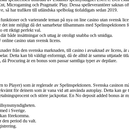
Ent, Microgaming och Pragmatic Play. Dessa spelleverantörer saknas oft
, så har trafiken till utländska spelbolag tiofaldigats sedan 2019.
 funktioner och varierande teman på nya on line casino utan svensk lice
 det inte möjligt då det samarbetar tillsammans med Spelinspektionen för
ett riktigt perfekt val.
är både insättningar och uttag är otroligt snabba och smidiga.
U online casino utan svensk licens.
er från den svenska marknaden, till casino i avsaknad av licens, är at
elar. Detta kan bli väldigt enformigt, då de alltid är samma uttjatade ti
, då Procuring är en bonus som passar samtliga typer av depilare.
 to Player) som är reglerade av Spelinspektionen. Svenska casinon mås
ekvämt för deinem som är vana vid att använda autoplay. Detta kan ge til
alningsprocent och större jackpottar. En No deposit added bonus är my
illsynsmyndigheten.
 med i Sverige.
 kan förekomma.
 den period du valt.
istrering.