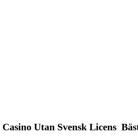
Ir
al
contenido
Casino Utan Svensk Licens ️ Bä