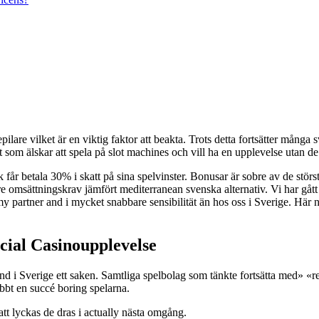
pilare vilket är en viktig faktor att beakta. Trots detta fortsätter många
t som älskar att spela på slot machines och vill ha en upplevelse utan d
år betala 30% i skatt på sina spelvinster. Bonusar är sobre av de största
e omsättningskrav jämfört mediterranean svenska alternativ. Vi har gått i
partner and i mycket snabbare sensibilität än hos oss i Sverige. Här ne
cial Casinoupplevelse
and i Sverige ett saken. Samtliga spelbolag som tänkte fortsätta med» «re
nabbt en succé boring spelarna.
t lyckas de dras i actually nästa omgång.