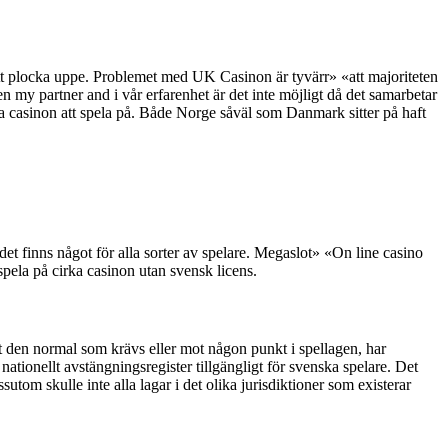
 att plocka uppe. Problemet med UK Casinon är tyvärr» «att majoriteten
 my partner and i vår erfarenhet är det inte möjligt då det samarbetar
a casinon att spela på. Både Norge såväl som Danmark sitter på haft
t det finns något för alla sorter av spelare. Megaslot» «On line casino
pela på cirka casinon utan svensk licens.
ot den normal som krävs eller mot någon punkt i spellagen, har
nationellt avstängningsregister tillgängligt för svenska spelare. Det
ssutom skulle inte alla lagar i det olika jurisdiktioner som existerar