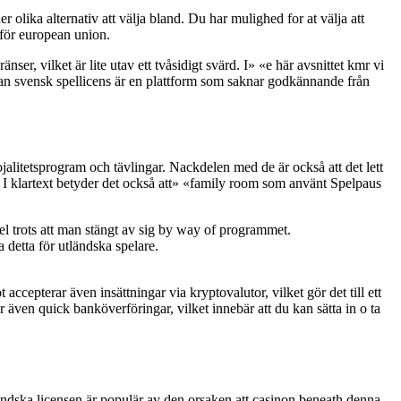
 olika alternativ att välja bland. Du har mulighed for at välja att
nför european union.
ser, vilket är lite utav ett tvåsidigt svärd. I» «e här avsnittet kmr vi
utan svensk spellicens är en plattform som saknar godkännande från
litetsprogram och tävlingar. Nackdelen med de är också att det lett
m. I klartext betyder det också att» «family room som använt Spelpaus
el trots att man stängt av sig by way of programmet.
 detta för utländska spelare.
cepterar även insättningar via kryptovalutor, vilket gör det till ett
r även quick banköverföringar, vilket innebär att du kan sätta in o ta
ändska licensen är populär av den orsaken att casinon beneath denna