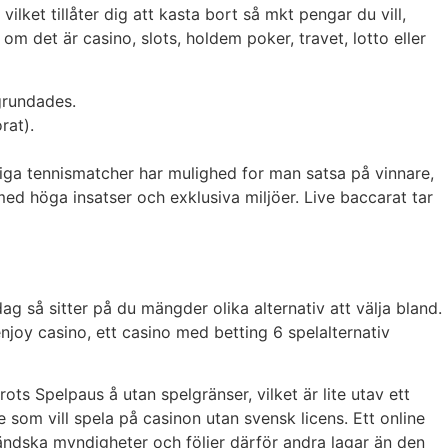
vilket tillåter dig att kasta bort så mkt pengar du vill,
om det är casino, slots, holdem poker, travet, lotto eller
grundades.
rat).
iga tennismatcher har mulighed for man satsa på vinnare,
d höga insatser och exklusiva miljöer. Live baccarat tar
ag så sitter på du mängder olika alternativ att välja bland.
njoy casino, ett casino med betting 6 spelalternativ
ots Spelpaus å utan spelgränser, vilket är lite utav ett
 som vill spela på casinon utan svensk licens. Ett online
ändska myndigheter och följer därför andra lagar än den