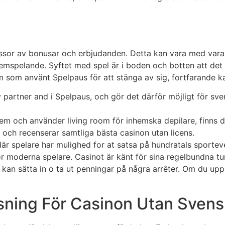
assor av bonusar och erbjudanden. Detta kan vara med varan
emspelande. Syftet med spel är i boden och botten att det s
m som använt Spelpaus för att stänga av sig, fortfarande k
partner and i Spelpaus, och gör det därför möjligt för sven
em och använder living room för inhemska depilare, finns d
ar och recenserar samtliga bästa casinon utan licens.
r spelare har mulighed for at satsa på hundratals sportev
v för moderna spelare. Casinot är känt för sina regelbundna t
u kan sätta in o ta ut penningar på några arrêter. Om du up
ösning För Casinon Utan Svens