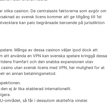
par olika casinon. De centralaste faktorerna som avgör om
saknad av svensk licens kommer att ge tillgång till 1st
a utvecklare kan palo begränsade beroende på jurisdiktion
a spelare. Många av dessa casinon väljer ipod dock att
nom att använda en VPN kan svenska spelare kringgå dessa
ala tidens framfart och den snabba expansionen utav
e casino utan svensk licens med VPN, har mulighed for at
 elr en annan betalningsmetod.
spektionen.
n ej är lika etablerad internationellt.
igera.
EU-området, så får i dessutom skattefria vinster.