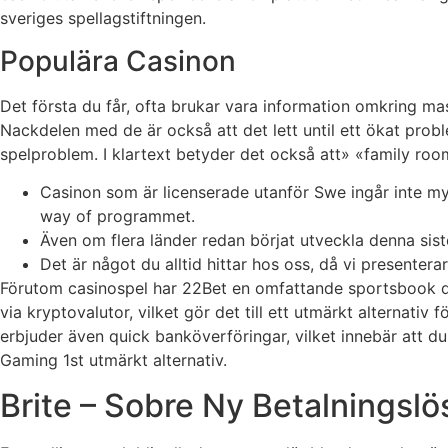
sveriges spellagstiftningen.
Populära Casinon
Det första du får, ofta brukar vara information omkring m
Nackdelen med de är också att det lett until ett ökat probl
spelproblem. I klartext betyder det också att» «family roo
Casinon som är licenserade utanför Swe ingår inte my 
way of programmet.
Även om flera länder redan börjat utveckla denna sist
Det är något du alltid hittar hos oss, då vi presenter
Förutom casinospel har 22Bet en omfattande sportsbook dä
via kryptovalutor, vilket gör det till ett utmärkt alternati
erbjuder även quick banköverföringar, vilket innebär att d
Gaming 1st utmärkt alternativ.
Brite – Sobre Ny Betalningsl