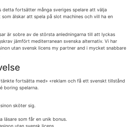
ts detta fortsätter många sveriges spelare att välja
som älskar att spela på slot machines och vill ha en
r är sobre av de största anledningarna till att lyckas
skrav jämfört mediterranean svenska alternativ. Vi har
asinon utan svensk licens my partner and i mycket snabbare
.
velse
 tänkte fortsätta med» «reklam och få ett svenskt tillstånd
cé boring spelarna.
sinon sköter sig.
a läsare som får en unik bonus.
asinon utan svensk licens.