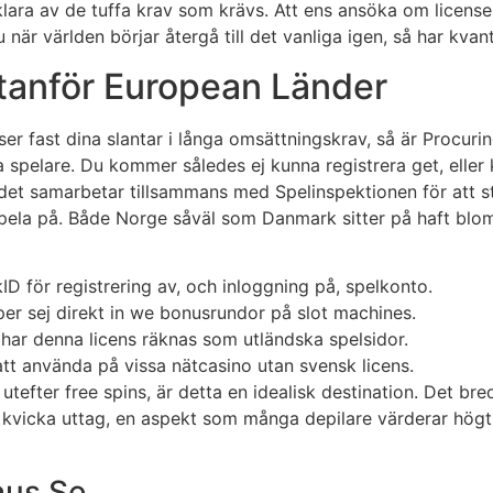
klara av de tuffa krav som krävs. Att ens ansöka om licens
 när världen börjar återgå till det vanliga igen, så har kv
Utanför European Länder
ser fast dina slantar i långa omsättningskrav, så är Procur
a spelare. Du kommer således ej kunna registrera get, eller
å det samarbetar tillsammans med Spelinspektionen för att 
pela på. Både Norge såväl som Danmark sitter på haft blo
ID för registrering av, och inloggning på, spelkonto.
köper sej direkt in we bonusrundor på slot machines.
e har denna licens räknas som utländska spelsidor.
tt använda på vissa nätcasino utan svensk licens.
tefter free spins, är detta en idealisk destination. Det bred
na kvicka uttag, en aspekt som många depilare värderar hög
aus Se