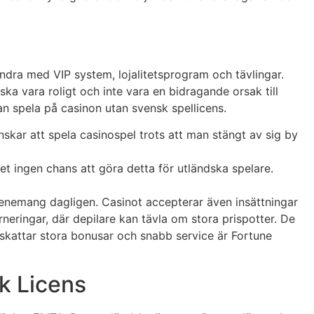
dra med VIP system, lojalitetsprogram och tävlingar.
ka vara roligt och inte vara en bidragande orsak till
an spela på casinon utan svensk spellicens.
skar att spela casinospel trots att man stängt av sig by
et ingen chans att göra detta för utländska spelare.
enemang dagligen. Casinot accepterar även insättningar
urneringar, där depilare kan tävla om stora prispotter. De
pskattar stora bonusar och snabb service är Fortune
k Licens