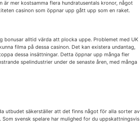
en är mer kostsamma flera hundratusentals kronor, något
antiteten casinon som öppnar upp gått upp som en raket.
ing bonusar alltid värda att plocka uppe. Problemet med UK
 kunna filma på dessa casinon. Det kan existera undantag,
stoppa dessa insättningar. Detta öppnar upp många fler
mstrande spelindustrier under de senaste åren, med många
a utbudet säkerställer att det finns något för alla sorter av
t. Som svensk spelare har mulighed for du uppskattningsvis