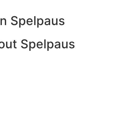
an Spelpaus
out Spelpaus