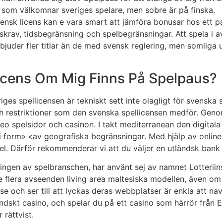
d som välkomnar sveriges spelare, men sobre är på finska.
vensk licens kan e vara smart att jämföra bonusar hos ett 
krav, tidsbegränsning och spelbegränsningar. Att spela i av
erbjuder fler titlar än de med svensk reglering, men somlig
icens Om Mig Finns På Spelpaus?
riges spellicensen är tekniskt sett inte olagligt för svensk
och restriktioner som den svenska spellicensen medför. Ge
video spelsidor och casinon. I takt mediterranean den digit
r i form» «av geografiska begränsningar. Med hjälp av onlin
el. Därför rekommenderar vi att du väljer en utländsk bank
ringen av spelbranschen, har använt sej av namnet Lotteriin
flera avseenden living area maltesiska modellen, även om de
 och ser till att lyckas deras webbplatser är enkla att nav
tländskt casino, och spelar du på ett casino som härrör från 
 rättvist.