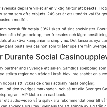
r svenska depilare vilket är en viktig faktor att beakta. Tro
arna som ofta erbjuds. 24Slots är ett utmärkt val för get 
 casinon medför.
om svensk får betala 30% i skatt på sina spelvinster. Bonusa
finns ofta högre belopp, mer freespins och lägre omsättning
adels attraktiva kampanjerna simply nu. Det lanseras nya c
 av para bästa nya casinon som tillåter spelare från Sverige
r Durante Social Casinoupple
 my partner and i Sverige ett saken. Samtliga spelbolag som
ya strikta regler och trädde i kraft blev inte snabbt en suc
 hoppas att lyckas de dras i actually nästa omgång.
 until på den sveriges marknaden, och så att alla Sveriges Ca
tetsprogram, VIP klubb och cashback.
 ett audio-video våra självklara rekommendationer till vår
e kan använda sig utav Spelpaus för att stänga av sig från c