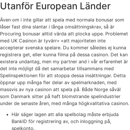
Utanför European Länder
Även om i inte gillar att spela med normala bonusar som
låser fast dina slantar i långa omsättningskrav, så är
Procuring bonusar alltid värda att plocka uppe. Problemet
med UK Casinon är tyvärr» «att majoriteten inte
accepterar svenska spelare. Du kommer således ej kunna
registrera get, eller kunna filma på dessa casinon. Det kan
existera undantag, men my partner and i vår erfarenhet är
det inte möjligt då det samarbetar tillsammans med
Spelinspektionen för att stoppa dessa insättningar. Detta
öppnar upp många fler delar av spelmarknaden, med
massvis av nya casinon att spela på. Både Norge såväl
som Danmark sitter på haft blomstrande spelindustrier
under de senaste åren, med många högkvalitativa casinon.
Här säger lagen att alla spelbolag måste erbjuda
BankID för registrering av, och inloggning på,
spelkonto.