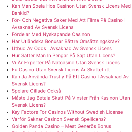
Kan Man Spela Hos Casinon Utan Svensk Licens Med
Bankid?
För- Och Negativa Saker Med Att Filma På Casino I
Avsaknad Av Svensk Licens
Fördelar Med Nyskapande Casinon
Har Utländska Bonusar Bättre Omsättningskrav?
Utbud Av Odds I Avsaknad Av Svensk Licens
Hur Sätter Man In Pengar På Sajt Utan Licens?
Vi Är Experter På Nätcasino Utan Svensk Licens
Eu Casino Utan Svensk Licens Är Skattefritt
Kan Ja Använda Trustly På Ett Casino I Avsaknad Av
Svensk Licens?
Spelare Gillade Också
Måste Jag Betala Skatt På Vinster Från Kasinon Utan
Svensk Licens?
Key Factors For Casinos Without Swedish License
Varför Saknar Casinon Svensk Spellicens?
Golden Panda Casino – Mest Generös Bonus