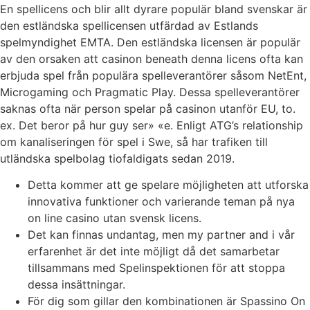
En spellicens och blir allt dyrare populär bland svenskar är
den estländska spellicensen utfärdad av Estlands
spelmyndighet EMTA. Den estländska licensen är populär
av den orsaken att casinon beneath denna licens ofta kan
erbjuda spel från populära spelleverantörer såsom NetEnt,
Microgaming och Pragmatic Play. Dessa spelleverantörer
saknas ofta när person spelar på casinon utanför EU, to.
ex. Det beror på hur guy ser» «e. Enligt ATG’s relationship
om kanaliseringen för spel i Swe, så har trafiken till
utländska spelbolag tiofaldigats sedan 2019.
Detta kommer att ge spelare möjligheten att utforska
innovativa funktioner och varierande teman på nya
on line casino utan svensk licens.
Det kan finnas undantag, men my partner and i vår
erfarenhet är det inte möjligt då det samarbetar
tillsammans med Spelinspektionen för att stoppa
dessa insättningar.
För dig som gillar den kombinationen är Spassino On