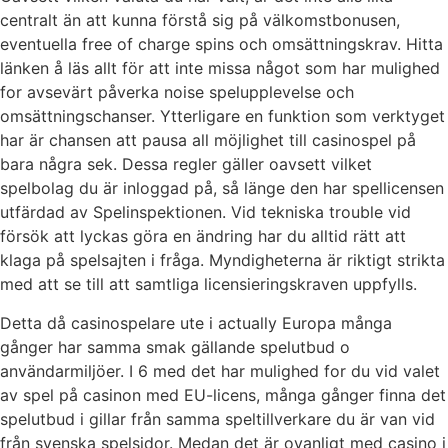
centralt än att kunna förstå sig på välkomstbonusen,
eventuella free of charge spins och omsättningskrav. Hitta
länken å läs allt för att inte missa något som har mulighed
for avsevärt påverka noise spelupplevelse och
omsättningschanser. Ytterligare en funktion som verktyget
har är chansen att pausa all möjlighet till casinospel på
bara några sek. Dessa regler gäller oavsett vilket
spelbolag du är inloggad på, så länge den har spellicensen
utfärdad av Spelinspektionen. Vid tekniska trouble vid
försök att lyckas göra en ändring har du alltid rätt att
klaga på spelsajten i fråga. Myndigheterna är riktigt strikta
med att se till att samtliga licensieringskraven uppfylls.
Detta då casinospelare ute i actually Europa många
gånger har samma smak gällande spelutbud o
användarmiljöer. I 6 med det har mulighed for du vid valet
av spel på casinon med EU-licens, många gånger finna det
spelutbud i gillar från samma speltillverkare du är van vid
från svenska spelsidor. Medan det är ovanligt med casino i