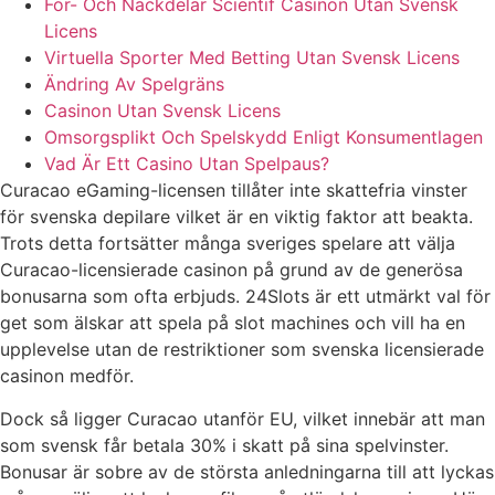
För- Och Nackdelar Scientif Casinon Utan Svensk
Licens
Virtuella Sporter Med Betting Utan Svensk Licens
Ändring Av Spelgräns
Casinon Utan Svensk Licens
Omsorgsplikt Och Spelskydd Enligt Konsumentlagen
Vad Är Ett Casino Utan Spelpaus?
Curacao eGaming-licensen tillåter inte skattefria vinster
för svenska depilare vilket är en viktig faktor att beakta.
Trots detta fortsätter många sveriges spelare att välja
Curacao-licensierade casinon på grund av de generösa
bonusarna som ofta erbjuds. 24Slots är ett utmärkt val för
get som älskar att spela på slot machines och vill ha en
upplevelse utan de restriktioner som svenska licensierade
casinon medför.
Dock så ligger Curacao utanför EU, vilket innebär att man
som svensk får betala 30% i skatt på sina spelvinster.
Bonusar är sobre av de största anledningarna till att lyckas