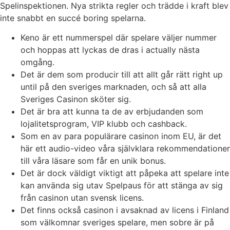
Spelinspektionen. Nya strikta regler och trädde i kraft blev
inte snabbt en succé boring spelarna.
Keno är ett nummerspel där spelare väljer nummer
och hoppas att lyckas de dras i actually nästa
omgång.
Det är dem som producir till att allt går rätt right up
until på den sveriges marknaden, och så att alla
Sveriges Casinon sköter sig.
Det är bra att kunna ta de av erbjudanden som
lojalitetsprogram, VIP klubb och cashback.
Som en av para populärare casinon inom EU, är det
här ett audio-video våra självklara rekommendationer
till våra läsare som får en unik bonus.
Det är dock väldigt viktigt att påpeka att spelare inte
kan använda sig utav Spelpaus för att stänga av sig
från casinon utan svensk licens.
Det finns också casinon i avsaknad av licens i Finland
som välkomnar sveriges spelare, men sobre är på