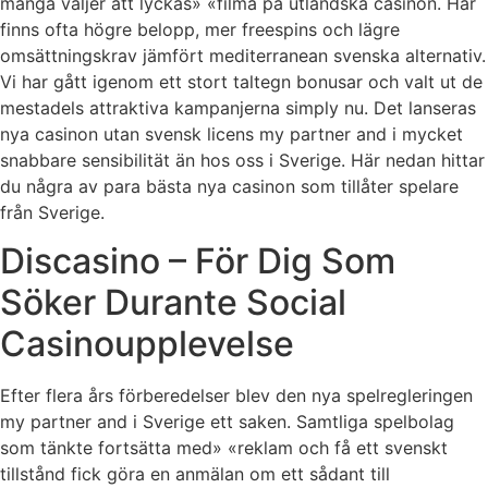
många väljer att lyckas» «filma på utländska casinon. Här
finns ofta högre belopp, mer freespins och lägre
omsättningskrav jämfört mediterranean svenska alternativ.
Vi har gått igenom ett stort taltegn bonusar och valt ut de
mestadels attraktiva kampanjerna simply nu. Det lanseras
nya casinon utan svensk licens my partner and i mycket
snabbare sensibilität än hos oss i Sverige. Här nedan hittar
du några av para bästa nya casinon som tillåter spelare
från Sverige.
Discasino – För Dig Som
Söker Durante Social
Casinoupplevelse
Efter flera års förberedelser blev den nya spelregleringen
my partner and i Sverige ett saken. Samtliga spelbolag
som tänkte fortsätta med» «reklam och få ett svenskt
tillstånd fick göra en anmälan om ett sådant till