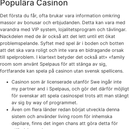
Populära Casinon
Det första du får, ofta brukar vara information omkring
massor av bonusar och erbjudanden. Detta kan vara med
varandra med VIP system, lojalitetsprogram och tävlingar.
Nackdelen med de är också att det lett until ett ökat
problemspelande. Syftet med spel är i boden och botten
att det ska vara roligt och inte vara en bidragande orsak
till spelproblem. I klartext betyder det också att» «family
room som använt Spelpaus för att stänga av sig,
fortfarande kan spela på casinon utan svensk spellicens.
Casinon som är licenserade utanför Swe ingår inte
my partner and i Spelpaus, och gör det därför möjligt
för svenskar att spela casinospel trots att man stängt
av sig by way of programmet.
Även om flera länder redan börjat utveckla denna
sistem och använder living room för inhemska
depilare, finns det ingen chans att göra detta för