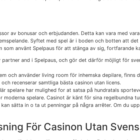
assor av bonusar och erbjudanden. Detta kan vara med varan
emspelande. Syftet med spel är i boden och botten att det s
m som använt Spelpaus för att stänga av sig, fortfarande k
partner and i Spelpaus, och gör det därför möjligt för sven
em och använder living room för inhemska depilare, finns d
ar och recenserar samtliga bästa casinon utan licens.
r spelare har mulighed for at satsa på hundratals sportev
v för moderna spelare. Casinot är känt för sina regelbundna t
u kan sätta in o ta ut penningar på några arrêter. Om du up
ösning För Casinon Utan Svens