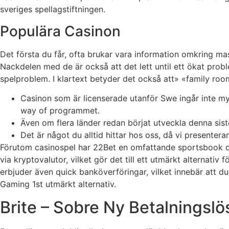
sveriges spellagstiftningen.
Populära Casinon
Det första du får, ofta brukar vara information omkring m
Nackdelen med de är också att det lett until ett ökat probl
spelproblem. I klartext betyder det också att» «family roo
Casinon som är licenserade utanför Swe ingår inte my 
way of programmet.
Även om flera länder redan börjat utveckla denna sist
Det är något du alltid hittar hos oss, då vi presenter
Förutom casinospel har 22Bet en omfattande sportsbook dä
via kryptovalutor, vilket gör det till ett utmärkt alternati
erbjuder även quick banköverföringar, vilket innebär att d
Gaming 1st utmärkt alternativ.
Brite – Sobre Ny Betalningsl