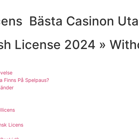
ens ️ Bästa Casinon Ut
sh License 2024 » With
velse
a Finns På Spelpaus?
Länder
llicens
nsk Licens