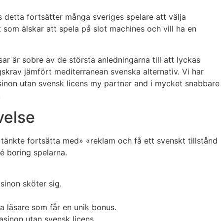
ts detta fortsätter många sveriges spelare att välja
som älskar att spela på slot machines och vill ha en
r är sobre av de största anledningarna till att lyckas
skrav jämfört mediterranean svenska alternativ. Vi har
asinon utan svensk licens my partner and i mycket snabbare
.
velse
 tänkte fortsätta med» «reklam och få ett svenskt tillstånd
cé boring spelarna.
sinon sköter sig.
a läsare som får en unik bonus.
asinon utan svensk licens.