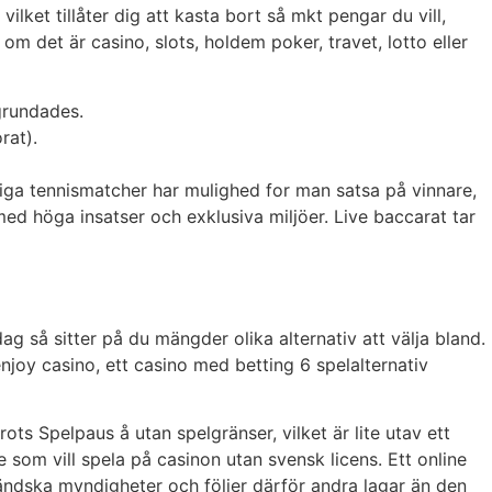
vilket tillåter dig att kasta bort så mkt pengar du vill,
om det är casino, slots, holdem poker, travet, lotto eller
grundades.
rat).
iga tennismatcher har mulighed for man satsa på vinnare,
d höga insatser och exklusiva miljöer. Live baccarat tar
ag så sitter på du mängder olika alternativ att välja bland.
njoy casino, ett casino med betting 6 spelalternativ
ots Spelpaus å utan spelgränser, vilket är lite utav ett
 som vill spela på casinon utan svensk licens. Ett online
ändska myndigheter och följer därför andra lagar än den