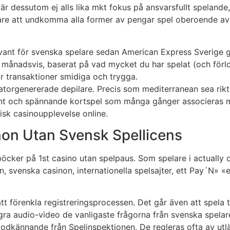
 är dessutom ej alls lika mkt fokus på ansvarsfullt spelande, 
rukare att undkomma alla former av pengar spel oberoende av 
evant för svenska spelare sedan American Express Sverige 
r månadsvis, baserat på vad mycket du har spelat (och förlo
 transaktioner smidiga och trygga.
atorgenererade depilare. Precis som mediterranean sea rikt
ant och spännande kortspel som många gånger associeras me
tisk casinoupplevelse online.
non Utan Svensk Spellicens
böcker på 1st casino utan spelpaus. Som spelare i actually d
, svenska casinon, internationella spelsajter, ett Pay´N» «e
tt förenkla registreringsprocessen. Det går även att spela tr
ågra audio-video de vanligaste frågorna från svenska spelare
godkännande från Spelinspektionen. De regleras ofta av utl