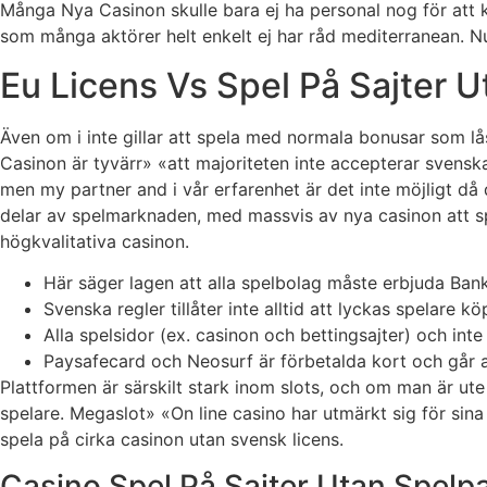
Många Nya Casinon skulle bara ej ha personal nog för att 
som många aktörer helt enkelt ej har råd mediterranean. Nu
Eu Licens Vs Spel På Sajter 
Även om i inte gillar att spela med normala bonusar som lå
Casinon är tyvärr» «att majoriteten inte accepterar svensk
men my partner and i vår erfarenhet är det inte möjligt d
delar av spelmarknaden, med massvis av nya casinon att s
högkvalitativa casinon.
Här säger lagen att alla spelbolag måste erbjuda Bank
Svenska regler tillåter inte alltid att lyckas spelare 
Alla spelsidor (ex. casinon och bettingsajter) och int
Paysafecard och Neosurf är förbetalda kort och går a
Plattformen är särskilt stark inom slots, och om man är ute u
spelare. Megaslot» «On line casino har utmärkt sig för si
spela på cirka casinon utan svensk licens.
Casino Spel På Sajter Utan Spelp