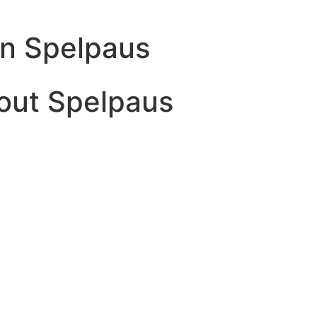
an Spelpaus
out Spelpaus