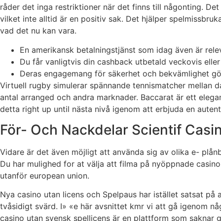
råder det inga restriktioner när det finns till någonting. Det
vilket inte alltid är en positiv sak. Det hjälper spelmissb
vad det nu kan vara.
En amerikansk betalningstjänst som idag även är rel
Du får vanligtvis din cashback utbetald veckovis elle
Deras engagemang för säkerhet och bekvämlighet gör
Virtuell rugby simulerar spännande tennismatcher mellan d
antal arranged och andra marknader. Baccarat är ett eleg
detta right up until nästa nivå igenom att erbjuda en auten
För- Och Nackdelar Scientif Casi
Vidare är det även möjligt att använda sig av olika e- plån
Du har mulighed for at välja att filma på nyöppnade casinon
utanför european union.
Nya casino utan licens och Spelpaus har istället satsat på a
tvåsidigt svärd. I» «e här avsnittet kmr vi att gå igenom n
casino utan svensk spellicens är en plattform som saknar 