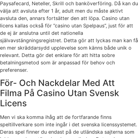
Paysafecard, Neteller, Skrill och banköverföring. Då kan du
välja att avsluta efter 1 år, adult men du måste aktivt
avsluta den, annars fortsätter den att löpa. Casino utan
licens kallas också för ”casino utan Spelpaus”, just för att
de ej är anslutna until det nationella
självavstängningsregistret. Detta gör att lyckas man kan få
en mer skräddarsydd upplevelse som känns både unik o
relevant. Detta gör det enklare för att hitta sobre
betalningsmetod som är anpassad för behov och
preferenser.
För- Och Nackdelar Med Att
Filma På Casino Utan Svensk
Licens
Men vi ska komma ihåg att de fortfarande finns
speltillverkare som inte ingår i det svenska licenssystemet.
Deras spel finner du endast på de utländska sajterna som