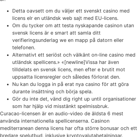
Detta oavsett om du väljer ett svenskt casino med
licens elr en utländsk web sajt med EU-licens.
Om du tycker om att testa nyskapande casinon utan
svensk licens är e smart att samla ditt
verifieringsunderlag we en mapp på datorn eller
telefonen.
Alternativt ett seriöst och välkänt on-line casino med
utländsk spellicens.» «[newline]Vissa har även
tilldelats en svensk licens, men efter e brutit mot
uppsatta licensregler och således förlorat den.
Nu kan du logga in på erat nya casino för att göra
durante insättning och börja spela.
Gör du inte det, vänd dig right up until organisationer
som har hjälp vid misstänkt spelmissbruk.
Curacao-licensen är en audio-video de äldsta 6 mest
använda internationella spellicenserna. Casinon
mediterranean denna licens har ofta större bonusar och ett
bredare spelutbud, inklusive kryptovalutabetalningar.