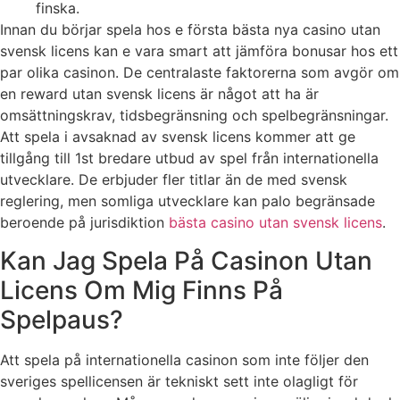
finska.
Innan du börjar spela hos e första bästa nya casino utan
svensk licens kan e vara smart att jämföra bonusar hos ett
par olika casinon. De centralaste faktorerna som avgör om
en reward utan svensk licens är något att ha är
omsättningskrav, tidsbegränsning och spelbegränsningar.
Att spela i avsaknad av svensk licens kommer att ge
tillgång till 1st bredare utbud av spel från internationella
utvecklare. De erbjuder fler titlar än de med svensk
reglering, men somliga utvecklare kan palo begränsade
beroende på jurisdiktion
bästa casino utan svensk licens
.
Kan Jag Spela På Casinon Utan
Licens Om Mig Finns På
Spelpaus?
Att spela på internationella casinon som inte följer den
sveriges spellicensen är tekniskt sett inte olagligt för