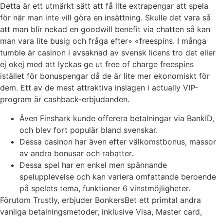
Detta är ett utmärkt sätt att få lite extrapengar att spela
för när man inte vill göra en insättning. Skulle det vara så
att man blir nekad en goodwill benefit via chatten så kan
man vara lite busig och fråga efter» «freespins. I många
tumble är casinon i avsaknad av svensk licens tro det eller
ej okej med att lyckas ge ut free of charge freespins
istället för bonuspengar då de är lite mer ekonomiskt för
dem. Ett av de mest attraktiva inslagen i actually VIP-
program är cashback-erbjudanden.
Även Finshark kunde offerera betalningar via BankID,
och blev fort populär bland svenskar.
Dessa casinon har även efter välkomstbonus, massor
av andra bonusar och rabatter.
Dessa spel har en enkel men spännande
spelupplevelse och kan variera omfattande beroende
på spelets tema, funktioner 6 vinstmöjligheter.
Förutom Trustly, erbjuder BonkersBet ett primtal andra
vanliga betalningsmetoder, inklusive Visa, Master card,