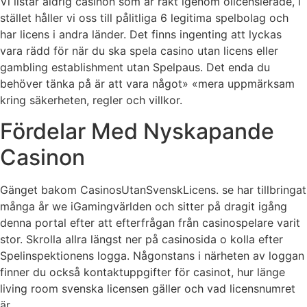
Vi listar aldrig casinon som är rakt igenom olicensierade, i
stället håller vi oss till pålitliga 6 legitima spelbolag och
har licens i andra länder. Det finns ingenting att lyckas
vara rädd för när du ska spela casino utan licens eller
gambling establishment utan Spelpaus. Det enda du
behöver tänka på är att vara något» «mera uppmärksam
kring säkerheten, regler och villkor.
Fördelar Med Nyskapande
Casinon
Gänget bakom CasinosUtanSvenskLicens. se har tillbringat
många år we iGamingvärlden och sitter på dragit igång
denna portal efter att efterfrågan från casinospelare varit
stor. Skrolla allra längst ner på casinosida o kolla efter
Spelinspektionens logga. Någonstans i närheten av loggan
finner du också kontaktuppgifter för casinot, hur länge
living room svenska licensen gäller och vad licensnumret
är.