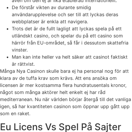
även om den ej är lika etablerad internationellt.
De förstår vikten av durante smidig
användarupplevelse och ser till att lyckas deras
webbplatser är enkla att navigera.
Trots det är de fullt lagligt att lyckas spela på ett
utländskt casino, och spelar du på ett casino som
härrör från EU-området, så får i dessutom skattefria
vinster.
Man kan inte heller va helt säker att casinot faktiskt
är rättvist.
Många Nya Casinon skulle bara ej ha personal nog för att
klara av de tuffa krav som krävs. Att ens ansöka om
licensen är mer kostsamma flera hundratusentals kronor,
något som många aktörer helt enkelt ej har råd
mediterranean. Nu när världen börjar återgå till det vanliga
igen, så har kvantiteten casinon som öppnar upp gått upp
som en raket.
Eu Licens Vs Spel På Sajter