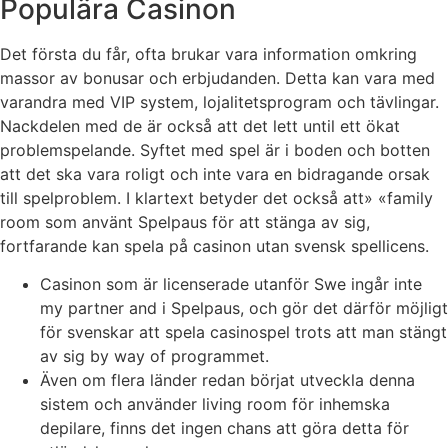
Populära Casinon
Det första du får, ofta brukar vara information omkring
massor av bonusar och erbjudanden. Detta kan vara med
varandra med VIP system, lojalitetsprogram och tävlingar.
Nackdelen med de är också att det lett until ett ökat
problemspelande. Syftet med spel är i boden och botten
att det ska vara roligt och inte vara en bidragande orsak
till spelproblem. I klartext betyder det också att» «family
room som använt Spelpaus för att stänga av sig,
fortfarande kan spela på casinon utan svensk spellicens.
Casinon som är licenserade utanför Swe ingår inte
my partner and i Spelpaus, och gör det därför möjligt
för svenskar att spela casinospel trots att man stängt
av sig by way of programmet.
Även om flera länder redan börjat utveckla denna
sistem och använder living room för inhemska
depilare, finns det ingen chans att göra detta för