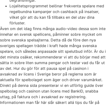
begränsningar.
Lojalitetsprogrammet belönar frekventa spelare med
regelbundna kampanjer och cashback på insatser,
vilket gör att du kan få tillbaks en del utav dina
förluster.
Även om det idag finns många audio-video dessa som inte
innehar en svensk spellicens, påminner sobre mycket om
sobre svenska spelsajterna. Detta då de före den nya
sveriges spellagen trädde i kraft hade många svenska
spelare, och således anpassade sitt spelutbud inför. Är du i
det minsta osäker, rekommenderar vi att du börjar med att
sätta in sobre liten summa pengar och testar vad du får ut
av det. Hur du gör för att pausa spel på casinon i
avsaknad av licens i Sverige beror på reglerna som är
aktuella för spelbolaget som äger och driver varumärket.
Direkt på denna sida presenterar vi en utförlig guide över
spelbolag och casinon utan licens med BankID, snabba
uttag, på faktura och i avsaknad av registrering.
Informationen man får här slår säkert allá tips du får på