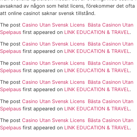
avsaknad av någon som helst licens, förekommer det ofta
att online casinot saknar svensk tillstånd.
The post
Casino Utan Svensk Licens ️ Bästa Casinon Utan
Spelpaus
first appeared on
LINK EDUCATION & TRAVEL
.
The post
Casino Utan Svensk Licens ️ Bästa Casinon Utan
Spelpaus
first appeared on
LINK EDUCATION & TRAVEL
.
The post
Casino Utan Svensk Licens ️ Bästa Casinon Utan
Spelpaus
first appeared on
LINK EDUCATION & TRAVEL
.
The post
Casino Utan Svensk Licens ️ Bästa Casinon Utan
Spelpaus
first appeared on
LINK EDUCATION & TRAVEL
.
The post
Casino Utan Svensk Licens ️ Bästa Casinon Utan
Spelpaus
first appeared on
LINK EDUCATION & TRAVEL
.
The post
Casino Utan Svensk Licens ️ Bästa Casinon Utan
Spelpaus
first appeared on
LINK EDUCATION & TRAVEL
.