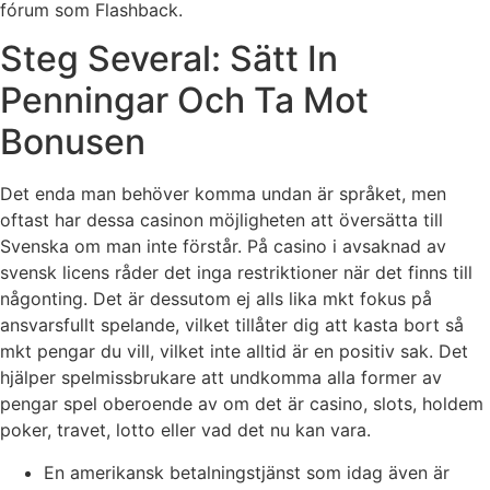
fórum som Flashback.
Steg Several: Sätt In
Penningar Och Ta Mot
Bonusen
Det enda man behöver komma undan är språket, men
oftast har dessa casinon möjligheten att översätta till
Svenska om man inte förstår. På casino i avsaknad av
svensk licens råder det inga restriktioner när det finns till
någonting. Det är dessutom ej alls lika mkt fokus på
ansvarsfullt spelande, vilket tillåter dig att kasta bort så
mkt pengar du vill, vilket inte alltid är en positiv sak. Det
hjälper spelmissbrukare att undkomma alla former av
pengar spel oberoende av om det är casino, slots, holdem
poker, travet, lotto eller vad det nu kan vara.
En amerikansk betalningstjänst som idag även är