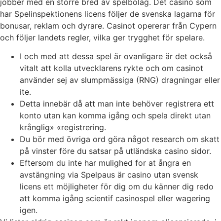
jobber med en större bred av spelbolag. Det casino som
har Spelinspektionens licens följer de svenska lagarna för
bonusar, reklam och dyrare. Casinot opererar från Cypern
och följer landets regler, vilka ger trygghet för spelare.
I och med att dessa spel är ovanligare är det också
vitalt att kolla utvecklarens rykte och om casinot
använder sej av slumpmässiga (RNG) dragningar eller
ite.
Detta innebär då att man inte behöver registrera ett
konto utan kan komma igång och spela direkt utan
krånglig» «registrering.
Du bör med övriga ord göra något research om skatt
på vinster före du satsar på utländska casino sidor.
Eftersom du inte har mulighed for at ångra en
avstängning via Spelpaus är casino utan svensk
licens ett möjligheter för dig om du känner dig redo
att komma igång scientif casinospel eller wagering
igen.