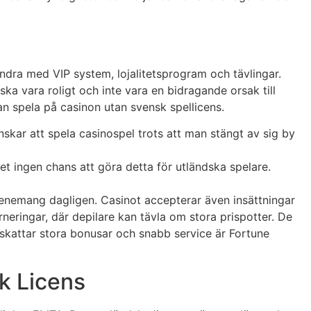
dra med VIP system, lojalitetsprogram och tävlingar.
ka vara roligt och inte vara en bidragande orsak till
an spela på casinon utan svensk spellicens.
skar att spela casinospel trots att man stängt av sig by
et ingen chans att göra detta för utländska spelare.
enemang dagligen. Casinot accepterar även insättningar
urneringar, där depilare kan tävla om stora prispotter. De
pskattar stora bonusar och snabb service är Fortune
k Licens