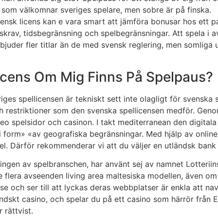
d som välkomnar sveriges spelare, men sobre är på finska.
vensk licens kan e vara smart att jämföra bonusar hos ett 
krav, tidsbegränsning och spelbegränsningar. Att spela i av
erbjuder fler titlar än de med svensk reglering, men somlig
icens Om Mig Finns På Spelpaus?
riges spellicensen är tekniskt sett inte olagligt för svensk
och restriktioner som den svenska spellicensen medför. Ge
video spelsidor och casinon. I takt mediterranean den digit
r i form» «av geografiska begränsningar. Med hjälp av onlin
el. Därför rekommenderar vi att du väljer en utländsk bank
ringen av spelbranschen, har använt sej av namnet Lotteriin
flera avseenden living area maltesiska modellen, även om de
 och ser till att lyckas deras webbplatser är enkla att nav
tländskt casino, och spelar du på ett casino som härrör från 
 rättvist.