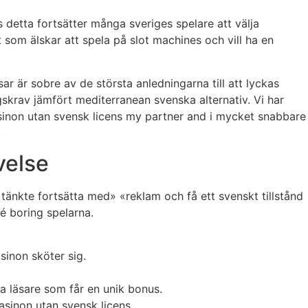
ts detta fortsätter många sveriges spelare att välja
som älskar att spela på slot machines och vill ha en
r är sobre av de största anledningarna till att lyckas
skrav jämfört mediterranean svenska alternativ. Vi har
asinon utan svensk licens my partner and i mycket snabbare
.
velse
 tänkte fortsätta med» «reklam och få ett svenskt tillstånd
cé boring spelarna.
sinon sköter sig.
a läsare som får en unik bonus.
asinon utan svensk licens.