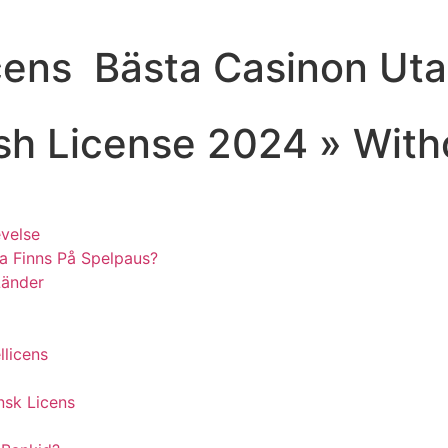
ens ️ Bästa Casinon Ut
sh License 2024 » With
velse
a Finns På Spelpaus?
Länder
llicens
nsk Licens