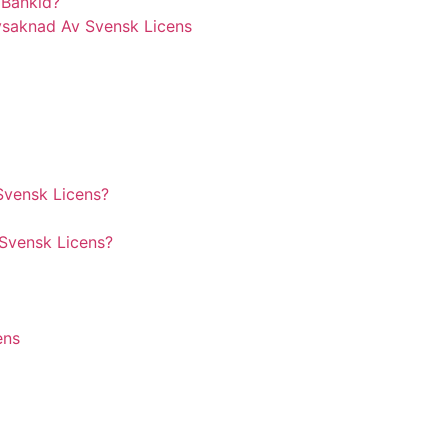
 Bankid?
vsaknad Av Svensk Licens
Svensk Licens?
 Svensk Licens?
ens