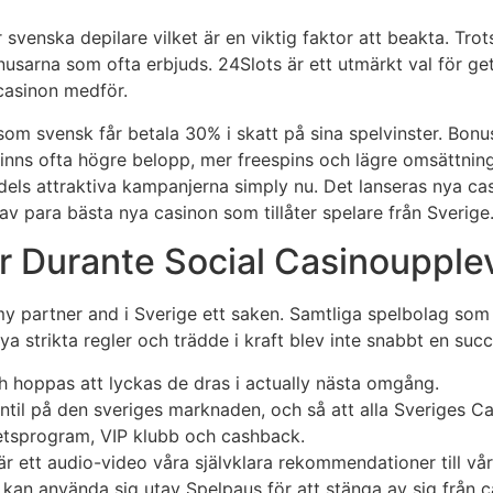
r svenska depilare vilket är en viktig faktor att beakta. Tro
arna som ofta erbjuds. 24Slots är ett utmärkt val för get 
 casinon medför.
om svensk får betala 30% i skatt på sina spelvinster. Bonusa
finns ofta högre belopp, mer freespins och lägre omsättning
adels attraktiva kampanjerna simply nu. Det lanseras nya c
 av para bästa nya casinon som tillåter spelare från Sverige
r Durante Social Casinoupple
 my partner and i Sverige ett saken. Samtliga spelbolag som
ya strikta regler och trädde i kraft blev inte snabbt en suc
 hoppas att lyckas de dras i actually nästa omgång.
 until på den sveriges marknaden, och så att alla Sveriges Ca
tetsprogram, VIP klubb och cashback.
 ett audio-video våra självklara rekommendationer till vår
e kan använda sig utav Spelpaus för att stänga av sig från c