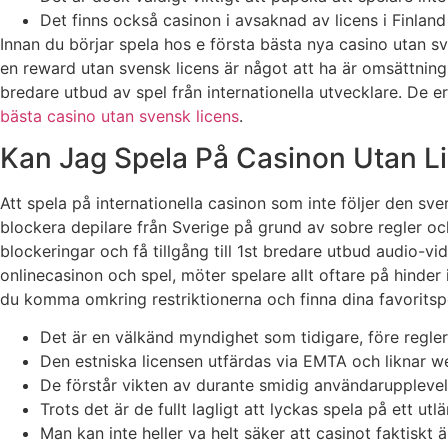
Det finns också casinon i avsaknad av licens i Finlan
Innan du börjar spela hos e första bästa nya casino utan s
en reward utan svensk licens är något att ha är omsättnings
bredare utbud av spel från internationella utvecklare. De 
bästa casino utan svensk licens
.
Kan Jag Spela På Casinon Utan L
Att spela på internationella casinon som inte följer den sve
blockera depilare från Sverige på grund av sobre regler 
blockeringar och få tillgång till 1st bredare utbud audio-
onlinecasinon och spel, möter spelare allt oftare på hinde
du komma omkring restriktionerna och finna dina favoritsp
Det är en välkänd myndighet som tidigare, före regle
Den estniska licensen utfärdas via EMTA och liknar we 
De förstår vikten av durante smidig användarupplevelse
Trots det är de fullt lagligt att lyckas spela på ett u
Man kan inte heller va helt säker att casinot faktiskt är