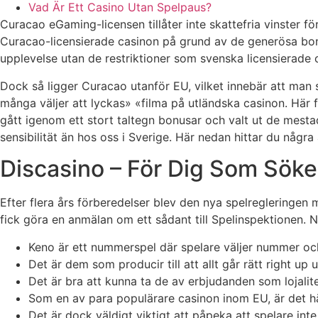
Vad Är Ett Casino Utan Spelpaus?
Curacao eGaming-licensen tillåter inte skattefria vinster fö
Curacao-licensierade casinon på grund av de generösa bonus
upplevelse utan de restriktioner som svenska licensierade
Dock så ligger Curacao utanför EU, vilket innebär att man s
många väljer att lyckas» «filma på utländska casinon. Här 
gått igenom ett stort taltegn bonusar och valt ut de mest
sensibilität än hos oss i Sverige. Här nedan hittar du några
Discasino – För Dig Som Söke
Efter flera års förberedelser blev den nya spelregleringen
fick göra en anmälan om ett sådant till Spelinspektionen. N
Keno är ett nummerspel där spelare väljer nummer och
Det är dem som producir till att allt går rätt right up
Det är bra att kunna ta de av erbjudanden som lojali
Som en av para populärare casinon inom EU, är det här
Det är dock väldigt viktigt att påpeka att spelare int