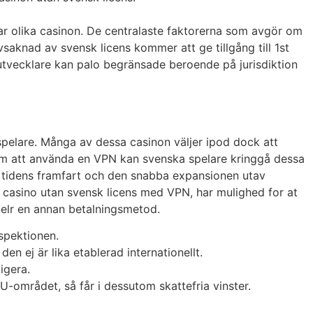
par olika casinon. De centralaste faktorerna som avgör om
saknad av svensk licens kommer att ge tillgång till 1st
a utvecklare kan palo begränsade beroende på jurisdiktion
a spelare. Många av dessa casinon väljer ipod dock att
nom att använda en VPN kan svenska spelare kringgå dessa
ala tidens framfart och den snabba expansionen utav
e casino utan svensk licens med VPN, har mulighed for at
 elr en annan betalningsmetod.
spektionen.
n ej är lika etablerad internationellt.
igera.
EU-området, så får i dessutom skattefria vinster.