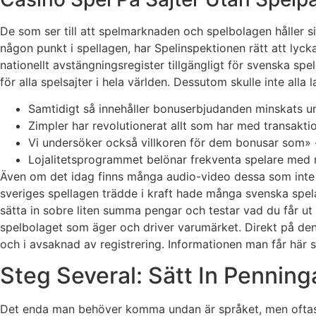
De som ser till att spelmarknaden och spelbolagen håller s
någon punkt i spellagen, har Spelinspektionen rätt att lyck
nationellt avstängningsregister tillgängligt för svenska spel
för alla spelsajter i hela världen. Dessutom skulle inte alla l
Samtidigt så innehåller bonuserbjudanden minskats un
Zimpler har revolutionerat allt som har med transakti
Vi undersöker också villkoren för dem bonusar som» «
Lojalitetsprogrammet belönar frekventa spelare med re
Även om det idag finns många audio-video dessa som inte 
sveriges spellagen trädde i kraft hade många svenska spela
sätta in sobre liten summa pengar och testar vad du får ut 
spelbolaget som äger och driver varumärket. Direkt på denn
och i avsaknad av registrering. Informationen man får här s
Steg Several: Sätt In Pennin
Det enda man behöver komma undan är språket, men oftast h