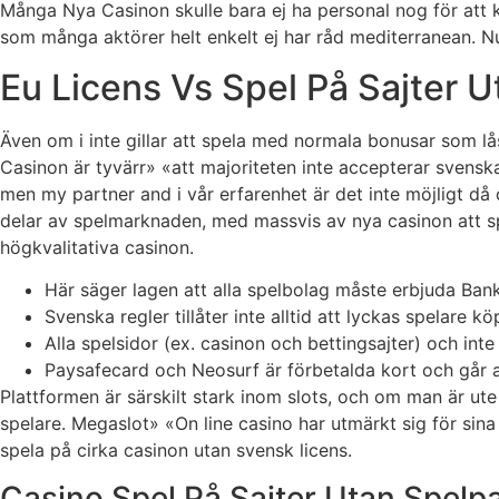
Många Nya Casinon skulle bara ej ha personal nog för att 
som många aktörer helt enkelt ej har råd mediterranean. Nu
Eu Licens Vs Spel På Sajter 
Även om i inte gillar att spela med normala bonusar som lå
Casinon är tyvärr» «att majoriteten inte accepterar svensk
men my partner and i vår erfarenhet är det inte möjligt d
delar av spelmarknaden, med massvis av nya casinon att s
högkvalitativa casinon.
Här säger lagen att alla spelbolag måste erbjuda Bank
Svenska regler tillåter inte alltid att lyckas spelare 
Alla spelsidor (ex. casinon och bettingsajter) och int
Paysafecard och Neosurf är förbetalda kort och går a
Plattformen är särskilt stark inom slots, och om man är ute u
spelare. Megaslot» «On line casino har utmärkt sig för si
spela på cirka casinon utan svensk licens.
Casino Spel På Sajter Utan Spelp