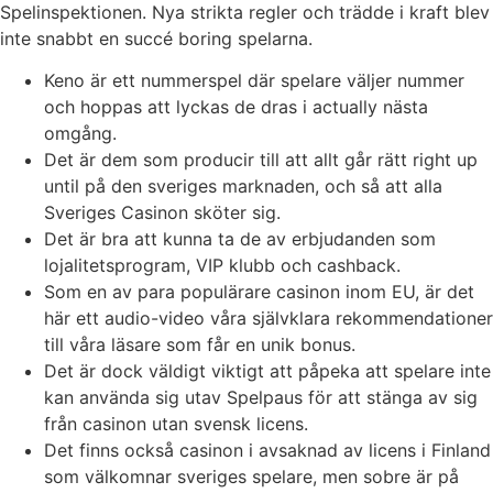
Spelinspektionen. Nya strikta regler och trädde i kraft blev
inte snabbt en succé boring spelarna.
Keno är ett nummerspel där spelare väljer nummer
och hoppas att lyckas de dras i actually nästa
omgång.
Det är dem som producir till att allt går rätt right up
until på den sveriges marknaden, och så att alla
Sveriges Casinon sköter sig.
Det är bra att kunna ta de av erbjudanden som
lojalitetsprogram, VIP klubb och cashback.
Som en av para populärare casinon inom EU, är det
här ett audio-video våra självklara rekommendationer
till våra läsare som får en unik bonus.
Det är dock väldigt viktigt att påpeka att spelare inte
kan använda sig utav Spelpaus för att stänga av sig
från casinon utan svensk licens.
Det finns också casinon i avsaknad av licens i Finland
som välkomnar sveriges spelare, men sobre är på