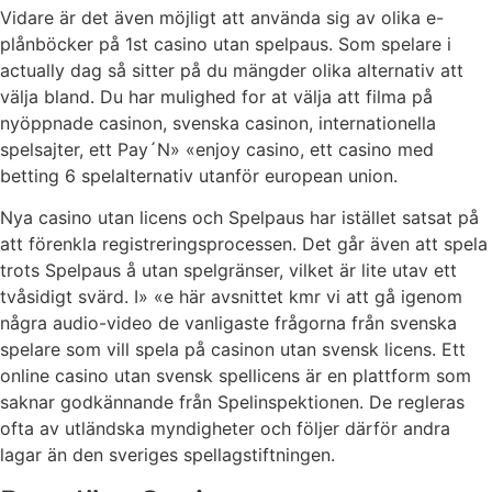
Vidare är det även möjligt att använda sig av olika e-
plånböcker på 1st casino utan spelpaus. Som spelare i
actually dag så sitter på du mängder olika alternativ att
välja bland. Du har mulighed for at välja att filma på
nyöppnade casinon, svenska casinon, internationella
spelsajter, ett Pay´N» «enjoy casino, ett casino med
betting 6 spelalternativ utanför european union.
Nya casino utan licens och Spelpaus har istället satsat på
att förenkla registreringsprocessen. Det går även att spela
trots Spelpaus å utan spelgränser, vilket är lite utav ett
tvåsidigt svärd. I» «e här avsnittet kmr vi att gå igenom
några audio-video de vanligaste frågorna från svenska
spelare som vill spela på casinon utan svensk licens. Ett
online casino utan svensk spellicens är en plattform som
saknar godkännande från Spelinspektionen. De regleras
ofta av utländska myndigheter och följer därför andra
lagar än den sveriges spellagstiftningen.