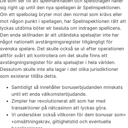
De som ser till att spelmarknaden och spelbolagen håller
sig right up until den nya spellagen är Spelinspektionen.
Om ett spelbolag bryter mot den normal som krävs eller
mot någon punkt i spellagen, har Spelinspektionen rätt att
lyckas utdöma böter elr besluta om indragen spellicens.
Den enda skillnaden är att utländska spelsajter inte har
något nationellt avstängningsregister tillgängligt för
svenska spelare. Det skulle också se ut efter operationen
alltför svårt att kontrollera om det skulle finns ett
avstängningsregister för alla spelsajter i hela världen.
Dessutom skulle inte alla lagar i det olika jurisdiktioner
som existerar tillåta detta.
Samtidigt så innehåller bonuserbjudanden minskats
until ett enda välkomsterbjudande.
Zimpler har revolutionerat allt som har med
transaktioner på nätcasinon att lyckas göra.
Vi undersöker också villkoren för dem bonusar som»
«omsättningskrav, giltighetstid och eventuella