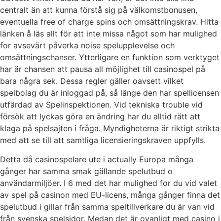
centralt än att kunna förstå sig på välkomstbonusen,
eventuella free of charge spins och omsättningskrav. Hitta
länken å läs allt för att inte missa något som har mulighed
for avsevärt påverka noise spelupplevelse och
omsättningschanser. Ytterligare en funktion som verktyget
har är chansen att pausa all möjlighet till casinospel på
bara några sek. Dessa regler gäller oavsett vilket
spelbolag du är inloggad på, så länge den har spellicensen
utfärdad av Spelinspektionen. Vid tekniska trouble vid
försök att lyckas göra en ändring har du alltid rätt att
klaga på spelsajten i fråga. Myndigheterna är riktigt strikta
med att se till att samtliga licensieringskraven uppfylls.
Detta då casinospelare ute i actually Europa många
gånger har samma smak gällande spelutbud o
användarmiljöer. I 6 med det har mulighed for du vid valet
av spel på casinon med EU-licens, många gånger finna det
spelutbud i gillar från samma speltillverkare du är van vid
från svenska spelsidor. Medan det är ovanligt med casino i