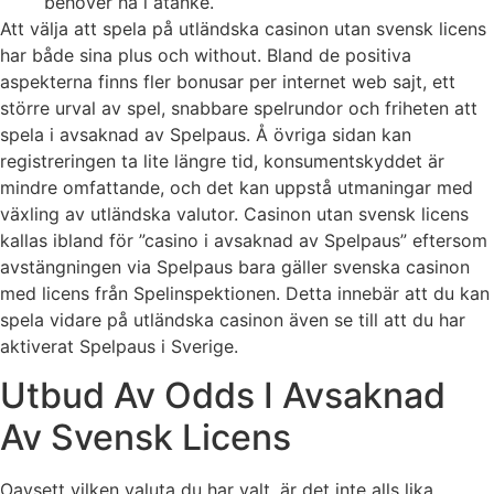
behöver ha i åtanke.
Att välja att spela på utländska casinon utan svensk licens
har både sina plus och without. Bland de positiva
aspekterna finns fler bonusar per internet web sajt, ett
större urval av spel, snabbare spelrundor och friheten att
spela i avsaknad av Spelpaus. Å övriga sidan kan
registreringen ta lite längre tid, konsumentskyddet är
mindre omfattande, och det kan uppstå utmaningar med
växling av utländska valutor. Casinon utan svensk licens
kallas ibland för ”casino i avsaknad av Spelpaus” eftersom
avstängningen via Spelpaus bara gäller svenska casinon
med licens från Spelinspektionen. Detta innebär att du kan
spela vidare på utländska casinon även se till att du har
aktiverat Spelpaus i Sverige.
Utbud Av Odds I Avsaknad
Av Svensk Licens
Oavsett vilken valuta du har valt, är det inte alls lika