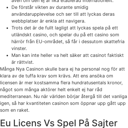
även om den ej är lika etablerad internationellt.
De förstår vikten av durante smidig
användarupplevelse och ser till att lyckas deras
webbplatser är enkla att navigera.
Trots det är de fullt lagligt att lyckas spela på ett
utländskt casino, och spelar du på ett casino som
härrör från EU-området, så får i dessutom skattefria
vinster.
Man kan inte heller va helt säker att casinot faktiskt
är rättvist.
Många Nya Casinon skulle bara ej ha personal nog för att
klara av de tuffa krav som krävs. Att ens ansöka om
licensen är mer kostsamma flera hundratusentals kronor,
något som många aktörer helt enkelt ej har råd
mediterranean. Nu när världen börjar återgå till det vanliga
igen, så har kvantiteten casinon som öppnar upp gått upp
som en raket.
Eu Licens Vs Spel På Sajter