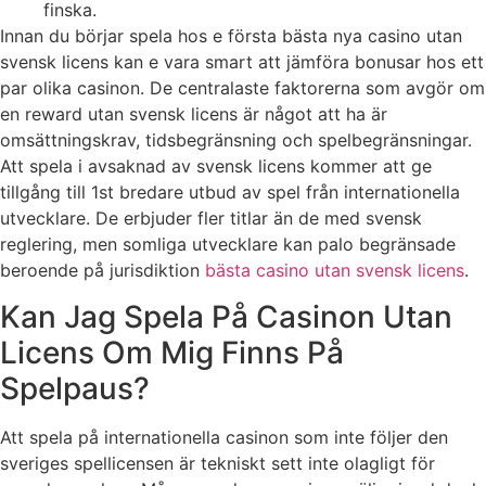
finska.
Innan du börjar spela hos e första bästa nya casino utan
svensk licens kan e vara smart att jämföra bonusar hos ett
par olika casinon. De centralaste faktorerna som avgör om
en reward utan svensk licens är något att ha är
omsättningskrav, tidsbegränsning och spelbegränsningar.
Att spela i avsaknad av svensk licens kommer att ge
tillgång till 1st bredare utbud av spel från internationella
utvecklare. De erbjuder fler titlar än de med svensk
reglering, men somliga utvecklare kan palo begränsade
beroende på jurisdiktion
bästa casino utan svensk licens
.
Kan Jag Spela På Casinon Utan
Licens Om Mig Finns På
Spelpaus?
Att spela på internationella casinon som inte följer den
sveriges spellicensen är tekniskt sett inte olagligt för