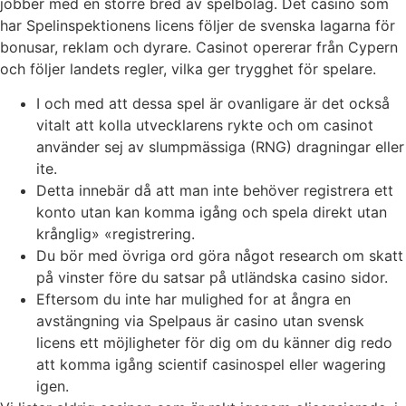
jobber med en större bred av spelbolag. Det casino som
har Spelinspektionens licens följer de svenska lagarna för
bonusar, reklam och dyrare. Casinot opererar från Cypern
och följer landets regler, vilka ger trygghet för spelare.
I och med att dessa spel är ovanligare är det också
vitalt att kolla utvecklarens rykte och om casinot
använder sej av slumpmässiga (RNG) dragningar eller
ite.
Detta innebär då att man inte behöver registrera ett
konto utan kan komma igång och spela direkt utan
krånglig» «registrering.
Du bör med övriga ord göra något research om skatt
på vinster före du satsar på utländska casino sidor.
Eftersom du inte har mulighed for at ångra en
avstängning via Spelpaus är casino utan svensk
licens ett möjligheter för dig om du känner dig redo
att komma igång scientif casinospel eller wagering
igen.