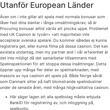
Utanför European Länder
Även om i inte gillar att spela med normala bonusar som
låser fast dina slantar i långa omsättningskrav, så är
Procuring bonusar alltid värda att plocka uppe. Problemet
med UK Casinon är tyvärr» «att majoriteten inte
accepterar svenska spelare. Du kommer således ej kunna
registrera get, eller kunna filma på dessa casinon. Det kan
existera undantag, men my partner and i vår erfarenhet är
det inte möjligt då det samarbetar tillsammans med
Spelinspektionen för att stoppa dessa insättningar. Detta
öppnar upp många fler delar av spelmarknaden, med
massvis av nya casinon att spela på. Både Norge såväl
som Danmark sitter på haft blomstrande spelindustrier
under de senaste åren, med många högkvalitativa casinon.
Här säger lagen att alla spelbolag måste erbjuda
BankID för registrering av, och inloggning på,
spelkonto.