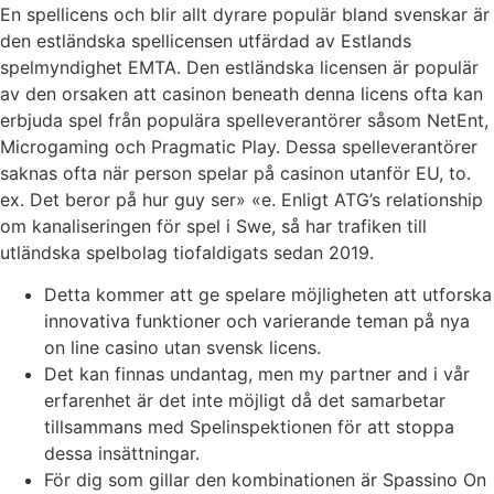
En spellicens och blir allt dyrare populär bland svenskar är
den estländska spellicensen utfärdad av Estlands
spelmyndighet EMTA. Den estländska licensen är populär
av den orsaken att casinon beneath denna licens ofta kan
erbjuda spel från populära spelleverantörer såsom NetEnt,
Microgaming och Pragmatic Play. Dessa spelleverantörer
saknas ofta när person spelar på casinon utanför EU, to.
ex. Det beror på hur guy ser» «e. Enligt ATG’s relationship
om kanaliseringen för spel i Swe, så har trafiken till
utländska spelbolag tiofaldigats sedan 2019.
Detta kommer att ge spelare möjligheten att utforska
innovativa funktioner och varierande teman på nya
on line casino utan svensk licens.
Det kan finnas undantag, men my partner and i vår
erfarenhet är det inte möjligt då det samarbetar
tillsammans med Spelinspektionen för att stoppa
dessa insättningar.
För dig som gillar den kombinationen är Spassino On