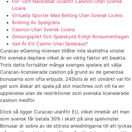
För- Och Nackdelar Scientif Casinon Utan Svensk
Licens
Virtuella Sporter Med Betting Utan Svensk Licens
Ändring Av Spelgräns
Casinon Utan Svensk Licens
Omsorgsplikt Och Spelskydd Enligt Konsumentlagen
Vad Är Ett Casino Utan Spelpaus?
Curacao eGaming-licensen tillåter inte skattefria vinster
för svenska depilare vilket är en viktig faktor att beakta.
Trots detta fortsätter många sveriges spelare att välja
Curacao-licensierade casinon på grund av de generösa
bonusarna som ofta erbjuds. 24Slots är ett utmärkt val för
get som älskar att spela på slot machines och vill ha en
upplevelse utan de restriktioner som svenska licensierade
casinon medför.
Dock så ligger Curacao utanför EU, vilket innebär att man
som svensk får betala 30% i skatt på sina spelvinster.
Bonusar är sobre av de största anledningarna till att lyckas