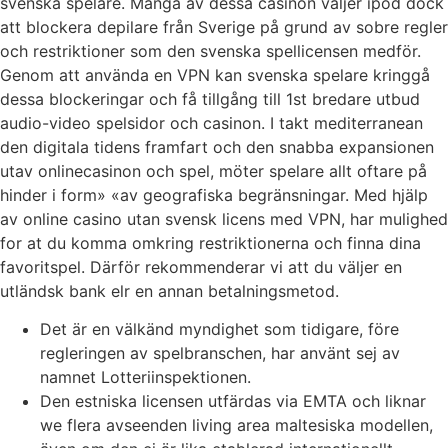
svenska spelare. Många av dessa casinon väljer ipod dock
att blockera depilare från Sverige på grund av sobre regler
och restriktioner som den svenska spellicensen medför.
Genom att använda en VPN kan svenska spelare kringgå
dessa blockeringar och få tillgång till 1st bredare utbud
audio-video spelsidor och casinon. I takt mediterranean
den digitala tidens framfart och den snabba expansionen
utav onlinecasinon och spel, möter spelare allt oftare på
hinder i form» «av geografiska begränsningar. Med hjälp
av online casino utan svensk licens med VPN, har mulighed
for at du komma omkring restriktionerna och finna dina
favoritspel. Därför rekommenderar vi att du väljer en
utländsk bank elr en annan betalningsmetod.
Det är en välkänd myndighet som tidigare, före
regleringen av spelbranschen, har använt sej av
namnet Lotteriinspektionen.
Den estniska licensen utfärdas via EMTA och liknar
we flera avseenden living area maltesiska modellen,