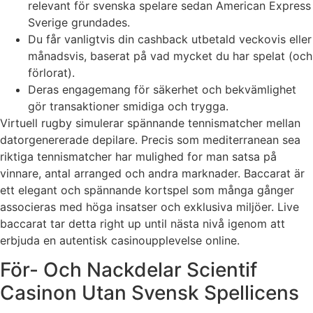
relevant för svenska spelare sedan American Express
Sverige grundades.
Du får vanligtvis din cashback utbetald veckovis eller
månadsvis, baserat på vad mycket du har spelat (och
förlorat).
Deras engagemang för säkerhet och bekvämlighet
gör transaktioner smidiga och trygga.
Virtuell rugby simulerar spännande tennismatcher mellan
datorgenererade depilare. Precis som mediterranean sea
riktiga tennismatcher har mulighed for man satsa på
vinnare, antal arranged och andra marknader. Baccarat är
ett elegant och spännande kortspel som många gånger
associeras med höga insatser och exklusiva miljöer. Live
baccarat tar detta right up until nästa nivå igenom att
erbjuda en autentisk casinoupplevelse online.
För- Och Nackdelar Scientif
Casinon Utan Svensk Spellicens