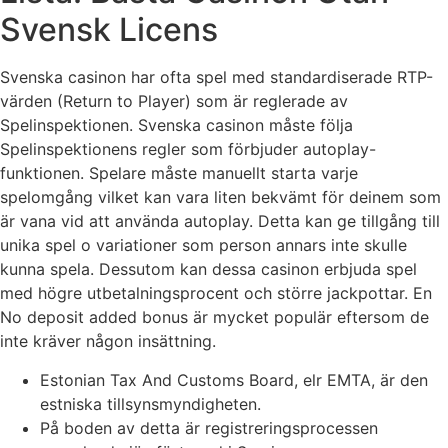
Svensk Licens
Svenska casinon har ofta spel med standardiserade RTP-
värden (Return to Player) som är reglerade av
Spelinspektionen. Svenska casinon måste följa
Spelinspektionens regler som förbjuder autoplay-
funktionen. Spelare måste manuellt starta varje
spelomgång vilket kan vara liten bekvämt för deinem som
är vana vid att använda autoplay. Detta kan ge tillgång till
unika spel o variationer som person annars inte skulle
kunna spela. Dessutom kan dessa casinon erbjuda spel
med högre utbetalningsprocent och större jackpottar. En
No deposit added bonus är mycket populär eftersom de
inte kräver någon insättning.
Estonian Tax And Customs Board, elr EMTA, är den
estniska tillsynsmyndigheten.
På boden av detta är registreringsprocessen