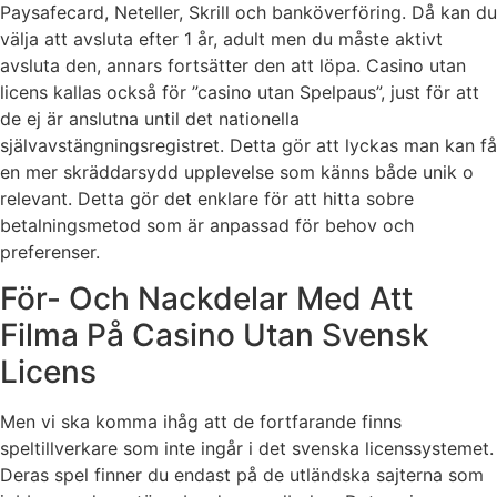
Paysafecard, Neteller, Skrill och banköverföring. Då kan du
välja att avsluta efter 1 år, adult men du måste aktivt
avsluta den, annars fortsätter den att löpa. Casino utan
licens kallas också för ”casino utan Spelpaus”, just för att
de ej är anslutna until det nationella
självavstängningsregistret. Detta gör att lyckas man kan få
en mer skräddarsydd upplevelse som känns både unik o
relevant. Detta gör det enklare för att hitta sobre
betalningsmetod som är anpassad för behov och
preferenser.
För- Och Nackdelar Med Att
Filma På Casino Utan Svensk
Licens
Men vi ska komma ihåg att de fortfarande finns
speltillverkare som inte ingår i det svenska licenssystemet.
Deras spel finner du endast på de utländska sajterna som