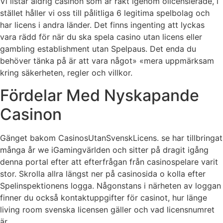
Vi listar aldrig casinon som är rakt igenom olicensierade, i
stället håller vi oss till pålitliga 6 legitima spelbolag och
har licens i andra länder. Det finns ingenting att lyckas
vara rädd för när du ska spela casino utan licens eller
gambling establishment utan Spelpaus. Det enda du
behöver tänka på är att vara något» «mera uppmärksam
kring säkerheten, regler och villkor.
Fördelar Med Nyskapande
Casinon
Gänget bakom CasinosUtanSvenskLicens. se har tillbringat
många år we iGamingvärlden och sitter på dragit igång
denna portal efter att efterfrågan från casinospelare varit
stor. Skrolla allra längst ner på casinosida o kolla efter
Spelinspektionens logga. Någonstans i närheten av loggan
finner du också kontaktuppgifter för casinot, hur länge
living room svenska licensen gäller och vad licensnumret
är.