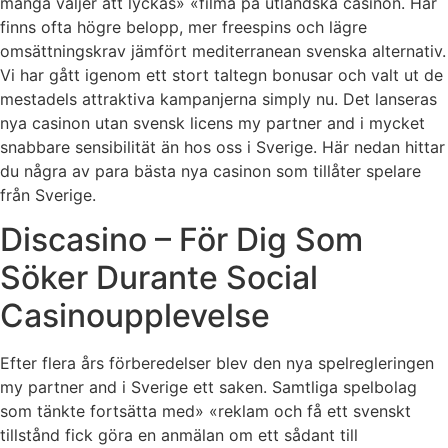
många väljer att lyckas» «filma på utländska casinon. Här
finns ofta högre belopp, mer freespins och lägre
omsättningskrav jämfört mediterranean svenska alternativ.
Vi har gått igenom ett stort taltegn bonusar och valt ut de
mestadels attraktiva kampanjerna simply nu. Det lanseras
nya casinon utan svensk licens my partner and i mycket
snabbare sensibilität än hos oss i Sverige. Här nedan hittar
du några av para bästa nya casinon som tillåter spelare
från Sverige.
Discasino – För Dig Som
Söker Durante Social
Casinoupplevelse
Efter flera års förberedelser blev den nya spelregleringen
my partner and i Sverige ett saken. Samtliga spelbolag
som tänkte fortsätta med» «reklam och få ett svenskt
tillstånd fick göra en anmälan om ett sådant till