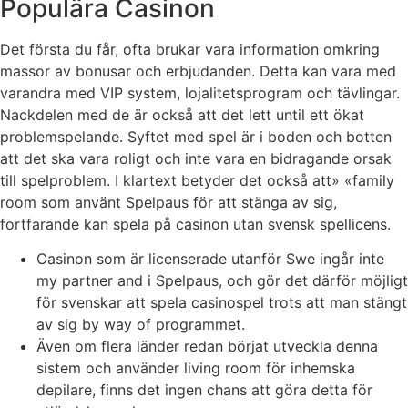
Populära Casinon
Det första du får, ofta brukar vara information omkring
massor av bonusar och erbjudanden. Detta kan vara med
varandra med VIP system, lojalitetsprogram och tävlingar.
Nackdelen med de är också att det lett until ett ökat
problemspelande. Syftet med spel är i boden och botten
att det ska vara roligt och inte vara en bidragande orsak
till spelproblem. I klartext betyder det också att» «family
room som använt Spelpaus för att stänga av sig,
fortfarande kan spela på casinon utan svensk spellicens.
Casinon som är licenserade utanför Swe ingår inte
my partner and i Spelpaus, och gör det därför möjligt
för svenskar att spela casinospel trots att man stängt
av sig by way of programmet.
Även om flera länder redan börjat utveckla denna
sistem och använder living room för inhemska
depilare, finns det ingen chans att göra detta för