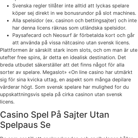
Svenska regler tillåter inte alltid att lyckas spelare
köper sej direkt in we bonusrundor på slot machines.
Alla spelsidor (ex. casinon och bettingsajter) och inte
har denna licens räknas som utländska spelsidor.
Paysafecard och Neosurf är förbetalda kort och går
att använda på vissa nätcasino utan svensk licens.
Plattformen är särskilt stark inom slots, och om man är ute
utefter free spins, är detta en idealisk destination. Det
breda utbudet säkerställer att det finns något för alla
sorter av spelare. Megaslot» «On line casino har utmärkt
sig för sina kvicka uttag, en aspekt som många depilare
värderar högt. Som svensk spelare har mulighed for du
uppskattningsvis spela på cirka casinon utan svensk
licens.
Casino Spel På Sajter Utan
Spelpaus Se