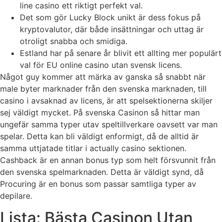
line casino ett riktigt perfekt val.
Det som gör Lucky Block unikt är dess fokus på
kryptovalutor, där både insättningar och uttag är
otroligt snabba och smidiga.
Estland har på senare år blivit ett allting mer populärt
val för EU online casino utan svensk licens.
Något guy kommer att märka av ganska så snabbt när
male byter marknader från den svenska marknaden, till
casino i avsaknad av licens, är att spelsektionerna skiljer
sej väldigt mycket. På svenska Casinon så hittar man
ungefär samma typer utav speltillverkare oavsett var man
spelar. Detta kan bli väldigt enformigt, då de alltid är
samma uttjatade titlar i actually casino sektionen.
Cashback är en annan bonus typ som helt försvunnit från
den svenska spelmarknaden. Detta är väldigt synd, då
Procuring är en bonus som passar samtliga typer av
depilare.
Lista: Bästa Casinon Utan