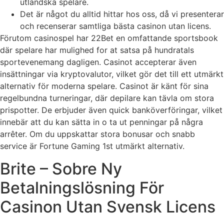
utländska spelare.
Det är något du alltid hittar hos oss, då vi presenterar
och recenserar samtliga bästa casinon utan licens.
Förutom casinospel har 22Bet en omfattande sportsbook
där spelare har mulighed for at satsa på hundratals
sportevenemang dagligen. Casinot accepterar även
insättningar via kryptovalutor, vilket gör det till ett utmärkt
alternativ för moderna spelare. Casinot är känt för sina
regelbundna turneringar, där depilare kan tävla om stora
prispotter. De erbjuder även quick banköverföringar, vilket
innebär att du kan sätta in o ta ut penningar på några
arrêter. Om du uppskattar stora bonusar och snabb
service är Fortune Gaming 1st utmärkt alternativ.
Brite – Sobre Ny
Betalningslösning För
Casinon Utan Svensk Licens