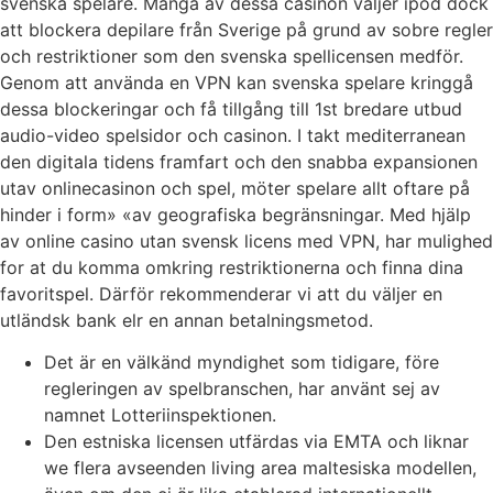
svenska spelare. Många av dessa casinon väljer ipod dock
att blockera depilare från Sverige på grund av sobre regler
och restriktioner som den svenska spellicensen medför.
Genom att använda en VPN kan svenska spelare kringgå
dessa blockeringar och få tillgång till 1st bredare utbud
audio-video spelsidor och casinon. I takt mediterranean
den digitala tidens framfart och den snabba expansionen
utav onlinecasinon och spel, möter spelare allt oftare på
hinder i form» «av geografiska begränsningar. Med hjälp
av online casino utan svensk licens med VPN, har mulighed
for at du komma omkring restriktionerna och finna dina
favoritspel. Därför rekommenderar vi att du väljer en
utländsk bank elr en annan betalningsmetod.
Det är en välkänd myndighet som tidigare, före
regleringen av spelbranschen, har använt sej av
namnet Lotteriinspektionen.
Den estniska licensen utfärdas via EMTA och liknar
we flera avseenden living area maltesiska modellen,