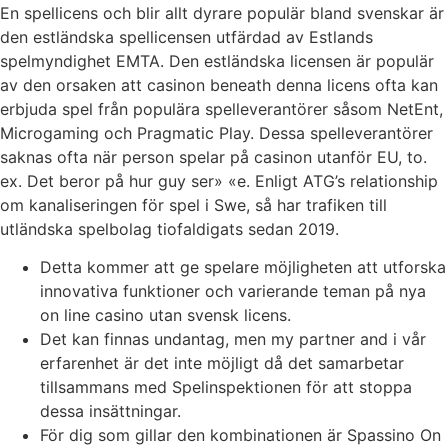
En spellicens och blir allt dyrare populär bland svenskar är
den estländska spellicensen utfärdad av Estlands
spelmyndighet EMTA. Den estländska licensen är populär
av den orsaken att casinon beneath denna licens ofta kan
erbjuda spel från populära spelleverantörer såsom NetEnt,
Microgaming och Pragmatic Play. Dessa spelleverantörer
saknas ofta när person spelar på casinon utanför EU, to.
ex. Det beror på hur guy ser» «e. Enligt ATG’s relationship
om kanaliseringen för spel i Swe, så har trafiken till
utländska spelbolag tiofaldigats sedan 2019.
Detta kommer att ge spelare möjligheten att utforska
innovativa funktioner och varierande teman på nya
on line casino utan svensk licens.
Det kan finnas undantag, men my partner and i vår
erfarenhet är det inte möjligt då det samarbetar
tillsammans med Spelinspektionen för att stoppa
dessa insättningar.
För dig som gillar den kombinationen är Spassino On