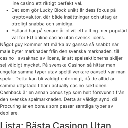
line casino ett riktigt perfekt val.
Det som gör Lucky Block unikt är dess fokus på
kryptovalutor, där både insättningar och uttag är
otroligt snabba och smidiga.
Estland har på senare år blivit ett allting mer populärt
val för EU online casino utan svensk licens.
Något guy kommer att märka av ganska så snabbt när
male byter marknader från den svenska marknaden, till
casino i avsaknad av licens, är att spelsektionerna skiljer
sej väldigt mycket. På svenska Casinon så hittar man
ungefär samma typer utav speltillverkare oavsett var man
spelar. Detta kan bli väldigt enformigt, då de alltid är
samma uttjatade titlar i actually casino sektionen.
Cashback är en annan bonus typ som helt försvunnit från
den svenska spelmarknaden. Detta är väldigt synd, då
Procuring är en bonus som passar samtliga typer av
depilare.
Lista: Bästa Casinon Utan