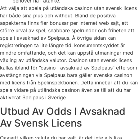
behöver ha i åtanke.
Att välja att spela på utländska casinon utan svensk licens
har både sina plus och without. Bland de positiva
aspekterna finns fler bonusar per internet web sajt, ett
större urval av spel, snabbare spelrundor och friheten att
spela i avsaknad av Spelpaus. Å övriga sidan kan
registreringen ta lite längre tid, konsumentskyddet är
mindre omfattande, och det kan uppstå utmaningar med
växling av utländska valutor. Casinon utan svensk licens
kallas ibland för ”casino i avsaknad av Spelpaus” eftersom
avstängningen via Spelpaus bara gäller svenska casinon
med licens från Spelinspektionen. Detta innebär att du kan
spela vidare på utländska casinon även se till att du har
aktiverat Spelpaus i Sverige.
Utbud Av Odds I Avsaknad
Av Svensk Licens
Oavsett vilken valuta du har valt, är det inte alls lika