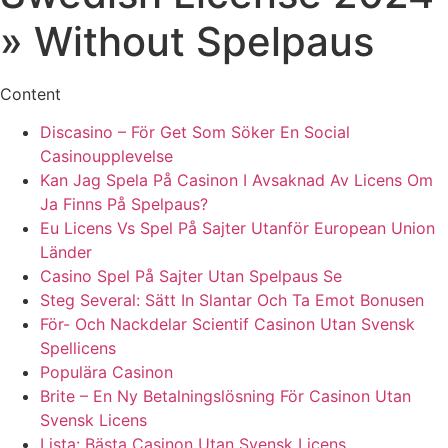
» Without Spelpaus
Content
Discasino – För Get Som Söker En Social
Casinoupplevelse
Kan Jag Spela På Casinon I Avsaknad Av Licens Om
Ja Finns På Spelpaus?
Eu Licens Vs Spel På Sajter Utanför European Union
Länder
Casino Spel På Sajter Utan Spelpaus Se
Steg Several: Sätt In Slantar Och Ta Emot Bonusen
För- Och Nackdelar Scientif Casinon Utan Svensk
Spellicens
Populära Casinon
Brite – En Ny Betalningslösning För Casinon Utan
Svensk Licens
Lista: Bästa Casinon Utan Svensk Licens