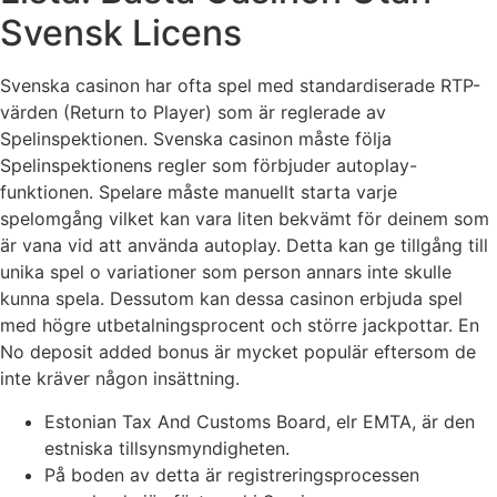
Svensk Licens
Svenska casinon har ofta spel med standardiserade RTP-
värden (Return to Player) som är reglerade av
Spelinspektionen. Svenska casinon måste följa
Spelinspektionens regler som förbjuder autoplay-
funktionen. Spelare måste manuellt starta varje
spelomgång vilket kan vara liten bekvämt för deinem som
är vana vid att använda autoplay. Detta kan ge tillgång till
unika spel o variationer som person annars inte skulle
kunna spela. Dessutom kan dessa casinon erbjuda spel
med högre utbetalningsprocent och större jackpottar. En
No deposit added bonus är mycket populär eftersom de
inte kräver någon insättning.
Estonian Tax And Customs Board, elr EMTA, är den
estniska tillsynsmyndigheten.
På boden av detta är registreringsprocessen