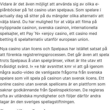
Vidare är det även möjligt att använda sig av olika e-
plånböcker på 1st casino utan spelpaus. Som spelare i
actually dag så sitter på du mängder olika alternativ att
välja bland. Du har mulighed for at välja att filma på
nyöppnade casinon, svenska casinon, internationella
spelsajter, ett Pay´N» «enjoy casino, ett casino med
betting 6 spelalternativ utanför european union.
Nya casino utan licens och Spelpaus har istället satsat på
att förenkla registreringsprocessen. Det går även att spela
trots Spelpaus å utan spelgränser, vilket är lite utav ett
tvåsidigt svärd. I» «e här avsnittet kmr vi att gå igenom
några audio-video de vanligaste frågorna från svenska
spelare som vill spela på casinon utan svensk licens. Ett
online casino utan svensk spellicens är en plattform som
saknar godkännande från Spelinspektionen. De regleras
ofta av utländska myndigheter och följer därför andra
lagar än den sveriges spellagstiftningen.