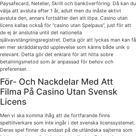
Paysafecard, Neteller, Skrill och banköverföring. Då kan du
välja att avsluta efter 1 år, adult men du måste aktivt
avsluta den, annars fortsätter den att löpa. Casino utan
licens kallas också för ”casino utan Spelpaus”, just för att
de ej är anslutna until det nationella
självavstängningsregistret. Detta gör att lyckas man kan få
en mer skräddarsydd upplevelse som känns både unik o
relevant. Detta gör det enklare för att hitta sobre
betalningsmetod som är anpassad för behov och
preferenser.
För- Och Nackdelar Med Att
Filma På Casino Utan Svensk
Licens
Men vi ska komma ihåg att de fortfarande finns
speltillverkare som inte ingår i det svenska licenssystemet.
Deras spel finner du endast på de utländska sajterna som