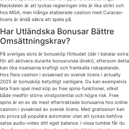
Nackdelen är att lyckas regleringen inte är lika strikt och
hos MGA, men många etablerade casinon med Curacao-
licens är ändå säkra att spela på.
Har Utländska Bonusar Bättre
Omsättningskrav?
På sveriges slots är bonusköp förbudet (där i betalar extra
för att aktivera durante bonusrunda direkt), eftersom detta
kan öka insatserna kraftigt och framkalla riskspelande.
Hos flera casinon i avsaknad av svensk licens i actually
2025 är bonusköp betydligt vanligare. Du kan exempelvis
leta fram spel med köp av free spins-funktioner, vilket
både medför större vinstpotential och högre risk. Free
spins är en av de mest eftertraktade bonusarna hos online
casinon i avsaknad av svensk licens. Med gratissnurr kan
du prova på populära automater utan att lyckas behöva
satsa audio-video ditt eget balance. I vissa tumble får du