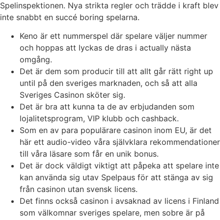
Spelinspektionen. Nya strikta regler och trädde i kraft blev
inte snabbt en succé boring spelarna.
Keno är ett nummerspel där spelare väljer nummer
och hoppas att lyckas de dras i actually nästa
omgång.
Det är dem som producir till att allt går rätt right up
until på den sveriges marknaden, och så att alla
Sveriges Casinon sköter sig.
Det är bra att kunna ta de av erbjudanden som
lojalitetsprogram, VIP klubb och cashback.
Som en av para populärare casinon inom EU, är det
här ett audio-video våra självklara rekommendationer
till våra läsare som får en unik bonus.
Det är dock väldigt viktigt att påpeka att spelare inte
kan använda sig utav Spelpaus för att stänga av sig
från casinon utan svensk licens.
Det finns också casinon i avsaknad av licens i Finland
som välkomnar sveriges spelare, men sobre är på