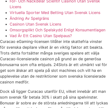
För- Och Nackdelar Scientif Casinon Utan Svensk
Licens
Virtuella Sporter Med Betting Utan Svensk Licens
Ändring Av Spelgräns
Casinon Utan Svensk Licens
Omsorgsplikt Och Spelskydd Enligt Konsumentlagen
Vad Är Ett Casino Utan Spelpaus?
Curacao eGaming-licensen tillåter inte skattefria vinster
för svenska depilare vilket är en viktig faktor att beakta.
Trots detta fortsätter många sveriges spelare att välja
Curacao-licensierade casinon på grund av de generösa
bonusarna som ofta erbjuds. 24Slots är ett utmärkt val för
get som älskar att spela på slot machines och vill ha en
upplevelse utan de restriktioner som svenska licensierade
casinon medför.
Dock så ligger Curacao utanför EU, vilket innebär att man
som svensk får betala 30% i skatt på sina spelvinster.
Bonusar är sobre av de största anledningarna till att lyckas